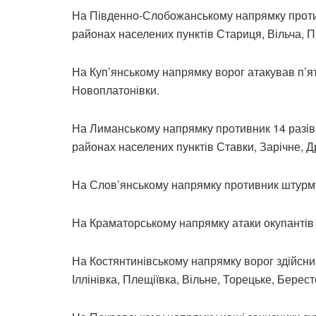
На Південно-Слобожанському напрямку противн
районах населених пунктів Стариця, Вільча, П
На Куп’янському напрямку ворог атакував п’ять
Новоплатонівки.
На Лиманському напрямку противник 14 разів
районах населених пунктів Ставки, Зарічне, Д
На Слов’янському напрямку противник штурмув
На Краматорському напрямку атаки окупантів 
На Костянтинівському напрямку ворог здійснив
Іллінівка, Плещіївка, Вільне, Торецьке, Берест