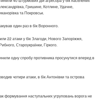
инили 40 штурмових дій агресора у бік населених
лександрівка, Гришине, Котлине, Удачне,
иканорівка та Покровськ.
кував один раз в бік Воронного.
ли 22 атаки у бік Злагоди, Нового Запоріжжя,
Рибного, Староукраїнки, Гіркого.
пинили одну спробу противника просунутися вперед в
одив чотири атаки, в бік Антонівки та острова
ак формування наступальних угруповань ворога не