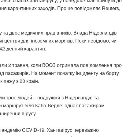
тався спалах хантавірусу, у понеділок має прибути до
ня карантинних заходів. Про це повідомляє Reuters,
у та двоє медичних працівників. Влада Нідерландів
мі центри для іноземних моряків. Поки невідомо, чи
42-денний карантин.
вали 2 травня, коли ВООЗ отримала повідомлення про
д пасажирів. На момент початку інциденту на борту
іпажу з 23 країн.
рли троє людей – подружжя з Нідерландів та
и маршрут біля Кабо-Верде, однак пасажирам
оширення вірусу.
 пандемію COVID-19. Хантавірус переважно