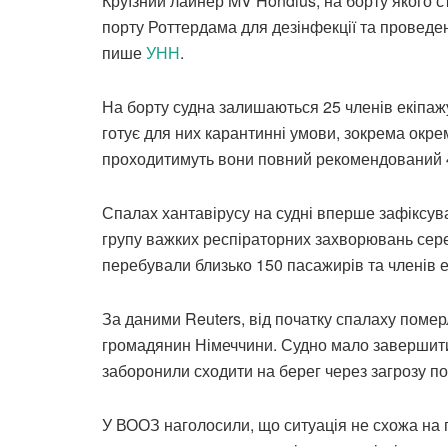
Круїзний лайнер MV Hondius, на борту якого с
порту Роттердама для дезінфекції та проведен
пише
УНН
.
На борту судна залишаються 25 членів екіпаж
готує для них карантинні умови, зокрема окре
проходитимуть вони повний рекомендований 
Спалах хантавірусу на судні вперше зафіксу
групу важких респіраторних захворювань сере
перебували близько 150 пасажирів та членів ек
За даними Reuters, від початку спалаху поме
громадянин Німеччини. Судно мало завершит
заборонили сходити на берег через загрозу п
У ВООЗ наголосили, що ситуація не схожа на