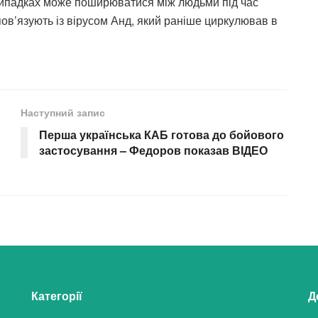
х випадках може поширюватися між людьми під час
пов’язують із вірусом Анд, який раніше циркулював в
Наступний запис
Перша українська КАБ готова до бойового
застосування – Федоров показав ВІДЕО
Категорії
Д