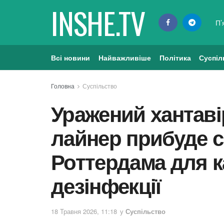
INSHE.TV
П’
Всі новини
Найважливіше
Політика
Суспіл
Головна
Суспільство
Уражений хантаві
лайнер прибуде с
Роттердама для к
дезінфекції
18 Травня 2026, 11:18
у
Суспільство