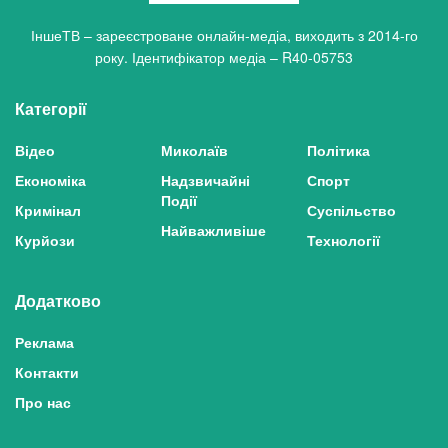
ІншеТВ – зареєстроване онлайн-медіа, виходить з 2014-го
року. Ідентифікатор медіа – R40-05753
Категорії
Відео
Миколаїв
Політика
Економіка
Надзвичайні
Спорт
Події
Кримінал
Суспільство
Найважливіше
Курйози
Технології
Додатково
Реклама
Контакти
Про нас