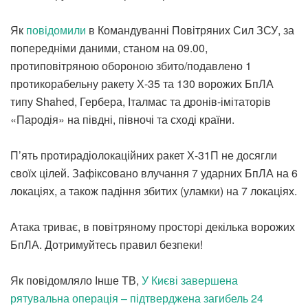
Як
повідомили
в Командуванні Повітряних Сил ЗСУ, за
попередніми даними, станом на 09.00,
протиповітряною обороною збито/подавлено 1
протикорабельну ракету Х-35 та 130 ворожих БпЛА
типу Shahed, Гербера, Італмас та дронів-імітаторів
«Пародія» на півдні, півночі та сході країни.
П’ять протирадіолокаційних ракет Х-31П не досягли
своїх цілей. Зафіксовано влучання 7 ударних БпЛА на 6
локаціях, а також падіння збитих (уламки) на 7 локаціях.
Атака триває, в повітряному просторі декілька ворожих
БпЛА. Дотримуйтесь правил безпеки!
Як повідомляло Інше ТВ,
У Києві завершена
рятувальна операція – підтверджена загибель 24