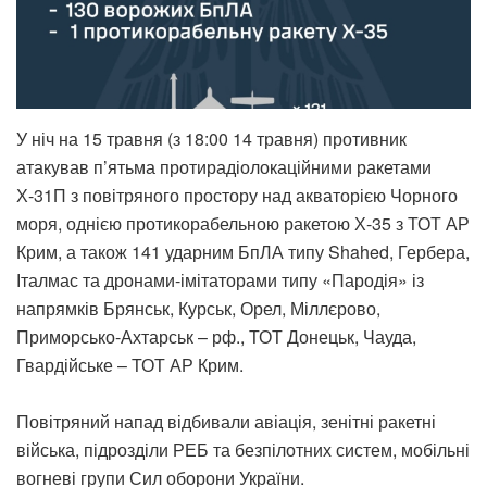
У ніч на 15 травня (з 18:00 14 травня) противник
атакував п’ятьма протирадіолокаційними ракетами
Х-31П з повітряного простору над акваторією Чорного
моря, однією протикорабельною ракетою Х-35 з ТОТ АР
Крим, а також 141 ударним БпЛА типу Shahed, Гербера,
Італмас та дронами-імітаторами типу «Пародія» із
напрямків Брянськ, Курськ, Орел, Міллєрово,
Приморсько-Ахтарськ – рф., ТОТ Донецьк, Чауда,
Гвардійське – ТОТ АР Крим.
Повітряний напад відбивали авіація, зенітні ракетні
війська, підрозділи РЕБ та безпілотних систем, мобільні
вогневі групи Сил оборони України.