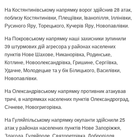
На Костянтинівському напрямку ворог здійснив 28 атак,
поблизу Костянтинівки, Плещіївки, Іванопілля, Іллінівки,
Русиного Яру, Торецького, Кучерів Яру, Новопавлівки.
На Покровському напрямку наші захисники зупинили
39 штурмових дій агресора у районах населених
пунктів Нове Шахове, Никанорівка, Родинське,
Котлине, Новоолександрівка, Гришине, Сергіївка,
Удачне, Молодецьке та у бік Білицького, Василівки,
Новопавлівки.
На Олександрівському напрямку противник атакував
тричі, в напрямках населених пунктів Олександроград,
Січневе, Новогригорівка.
На Гуляйпільському напрямку окупанти здійснили 25
атак у районах населених пунктів Нове Запоріжжя,
Злагода, Гуляйполе, Святопетрівка, Добропілля,