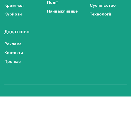
Події
Кримінал
Суспільство
Найважливіше
Курйози
Технології
Додатково
Реклама
Контакти
Про нас
Політика конфіденційності та захисту персональних даних
Політика користування сайтом
Правила використання матеріалів сайту
© 2025 inshe.tv