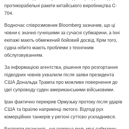
протикорабельні ракети китайського виробництва C-
704.
Водночас співрозмовник Bloomberg зазначив, що ці
човни є значно гучнішими за сучасні субмарини, а їхні
екіпажі мають обмежений бойовий досвід. Крім того,
судна нібито мають проблеми з технічним
обслуговуванням.
За інформацією агентства, рішення про розгортання
підводних човнів ухвалили після заяви президента
США Дональда Трампа про можливе повернення до
ідеї супроводу суден американськими військовими.
Іран фактично перекрив Ормузьку протоку після ударів
США та Ізраїлю наприкінці лютого. Відтоді рух
комерційних танкерів у регіоні суттєво ускладнився.
Експерти вважають, що головна роль міні-субмарин