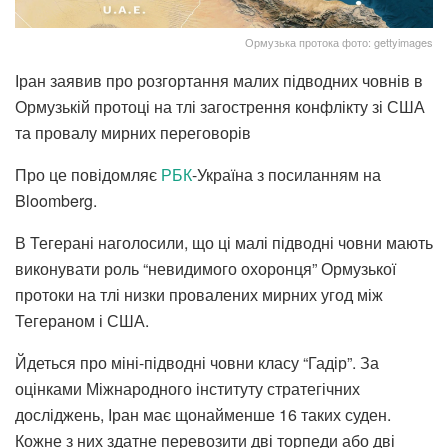
Ормузька протока фото: gettyimages
Іран заявив про розгортання малих підводних човнів в
Ормузькій протоці на тлі загострення конфлікту зі США
та провалу мирних переговорів
Про це повідомляє
РБК
-Україна з посиланням на
Bloomberg.
В Тегерані наголосили, що ці малі підводні човни мають
виконувати роль “невидимого охоронця” Ормузької
протоки на тлі низки провалених мирних угод між
Тегераном і США.
Йдеться про міні-підводні човни класу “Гадір”. За
оцінками Міжнародного інституту стратегічних
досліджень, Іран має щонайменше 16 таких суден.
Кожне з них здатне перевозити дві торпеди або дві