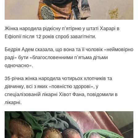
Жінка народила рідкісну п’ятірню у штаті Харарі в
Ефіопії після 12 років спроб завагітніти.
Бедрія Адем сказала, що вона та її чоловік «неймовірно
раді» бути «благословенними п’ятьма дітьми
одночасно».
35-річна жінка народила чотирьох хлопчиків та
дівчинку, всі з яких «повністю здорові», у
спеціалізованій лікарні Хівот Фана, повідомили в
лікарні.