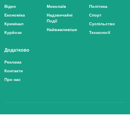
Відео
Миколаїв
Політика
Економіка
Надзвичайні
Спорт
Події
Кримінал
Суспільство
Найважливіше
Курйози
Технології
Додатково
Реклама
Контакти
Про нас
Політика конфіденційності та захисту персональних даних
Політика користування сайтом
Правила використання матеріалів сайту