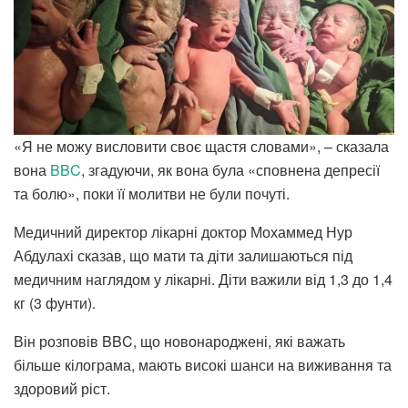
«Я не можу висловити своє щастя словами», – сказала
вона
BBC
, згадуючи, як вона була «сповнена депресії
та болю», поки її молитви не були почуті.
Медичний директор лікарні доктор Мохаммед Нур
Абдулахі сказав, що мати та діти залишаються під
медичним наглядом у лікарні. Діти важили від 1,3 до 1,4
кг (3 фунти).
Він розповів BBC, що новонароджені, які важать
більше кілограма, мають високі шанси на виживання та
здоровий ріст.