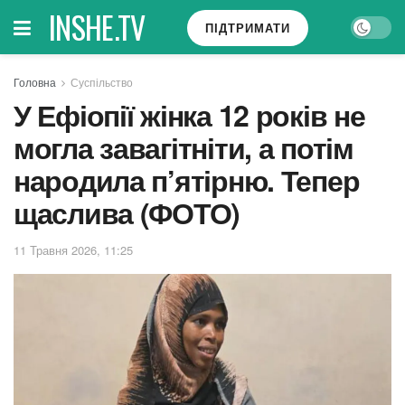
INSHE.TV
ПІДТРИМАТИ
Головна
Суспільство
У Ефіопії жінка 12 років не
могла завагітніти, а потім
народила п’ятірню. Тепер
щаслива (ФОТО)
11 Травня 2026, 11:25