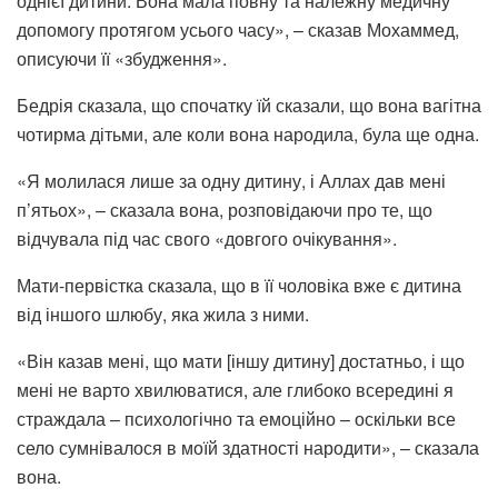
однієї дитини. Вона мала повну та належну медичну
допомогу протягом усього часу», – сказав Мохаммед,
описуючи її «збудження».
Бедрія сказала, що спочатку їй сказали, що вона вагітна
чотирма дітьми, але коли вона народила, була ще одна.
«Я молилася лише за одну дитину, і Аллах дав мені
п’ятьох», – сказала вона, розповідаючи про те, що
відчувала під час свого «довгого очікування».
Мати-первістка сказала, що в її чоловіка вже є дитина
від іншого шлюбу, яка жила з ними.
«Він казав мені, що мати [іншу дитину] достатньо, і що
мені не варто хвилюватися, але глибоко всередині я
страждала – психологічно та емоційно – оскільки все
село сумнівалося в моїй здатності народити», – сказала
вона.