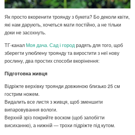
Як просто вкоренити троянду з букета? Бо деколи квіти,
які нам дарують, хочеться мати постійно, а не тільки
доки не засохнуть.
ТГ-канал
Моя дача. Сад і город
радять для того, щоб
зберегти улюблену троянду та виростити з неї нову
рослину, два простих способи вкорінення:
Підготовка живця
Відріжте верхівку троянди довжиною близько 25 см
гострим ножем.
Видалить все листя з живця, щоб зменшити
випаровування вологи.
Верхній зріз покрийте воском (щоб запобігти
висиханню), а нижній — трохи підріжте під кутом.