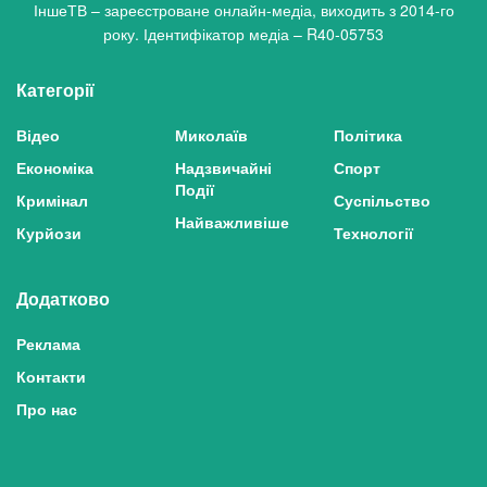
ІншеТВ – зареєстроване онлайн-медіа, виходить з 2014-го
року. Ідентифікатор медіа – R40-05753
Категорії
Відео
Миколаїв
Політика
Економіка
Надзвичайні
Спорт
Події
Кримінал
Суспільство
Найважливіше
Курйози
Технології
Додатково
Реклама
Контакти
Про нас