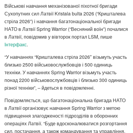
Військові навчання механізованої піхотної бригади
Сухопутних сил Латвії Kristala bulta 2026 (“Кришталева
стріла 2026”) і навчання багатонаціональної бригади
НАТО в Латвії Spring Warrior (“Весняний воїн”) почалися
в Латвії, повідомив у вівторок портал LSM, пише
Iнтерфакс
.
“У навчаннях “Кришталева стріла 2026″ візьмуть участь
близько 2500 військовослужбовців і 500 одиниць
техніки. У навчаннях Spring Warrior візьмуть участь
понад 2200 військовослужбовців і близько 300 одиниць
різної техніки”, – йдеться в повідомленні.
Повідомляється, що багатонаціональна бригада НАТО
в Латвії організовує навчання Spring Warrior з метою
підвищення злагодженості підрозділів в оборонних
операціях Латвії. “Буде вдосконалюватися розгортання
сил, постачання, а також командування та управління,