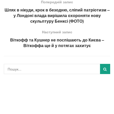
Попередній запис
Шлях в нікуди, крок в безодню, сліпий патріотизм –
у Лондоні влада вирішила охороняти нову
скульптуру Бенксі (ФОТО)
Наступний запис
Віткофф та Кушнер не поспішають до Києва –
Віткоффа ще й у потягах захитує