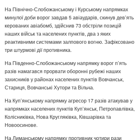
На Північно-Слобожанському і Курському напрямках
минулої доби ворог завдав 5 авіаударів, скинув дев’ять
керованих авіабомб, здійснив 73 обстріли позицій
наших військ та населених пунктів, два з яких
реактивними системами залпового вогню. Зафіксовано
три штурмові дії противника.
На Південно-Слобожанському напрямку ворог п’ять
разів намагався прорвати оборонні рубежі наших
захисників у районах населених пунктів Вовчанськ,
Стариця, Вовчанські Хутори та Вільча.
На Куп’янському напрямку агресор 17 разів атакував у
напрямках населених пунктів Куп’янськ, Петропавлівка,
Колісниківка, Нова Кругляківка, Ківшарівка та
Новоосинове.
На Лиманському напрямку противник чотири рази