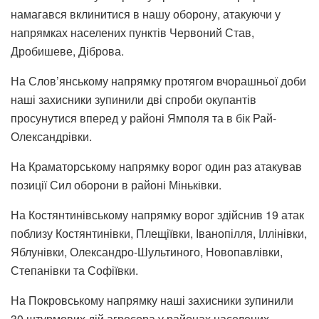
намагався вклинитися в нашу оборону, атакуючи у
напрямках населених пунктів Червоний Став,
Дробишеве, Діброва.
На Слов’янському напрямку протягом вчорашньої доби
наші захисники зупинили дві спроби окупантів
просунутися вперед у районі Ямполя та в бік Рай-
Олександрівки.
На Краматорському напрямку ворог один раз атакував
позиції Сил оборони в районі Міньківки.
На Костянтинівському напрямку ворог здійснив 19 атак
поблизу Костянтинівки, Плещіївки, Іванопілля, Іллінівки,
Яблунівки, Олександро-Шультиного, Новопавлівки,
Степанівки та Софіївки.
На Покровському напрямку наші захисники зупинили
30 штурмових дій агресора у районах населених