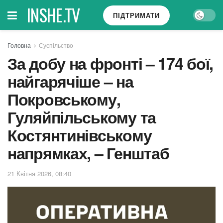
INSHE.TV
ПІДТРИМАТИ
Головна
Суспільство
За добу на фронті – 174 бої,
найгарячіше – на
Покровському,
Гуляйпільському та
Костянтинівському
напрямках, – Генштаб
21 Квітня 2026, 08:40