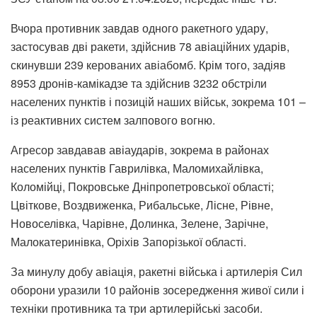
Вчора противник завдав одного ракетного удару,
застосував дві ракети, здійснив 78 авіаційних ударів,
скинувши 239 керованих авіабомб. Крім того, задіяв
8953 дронів-камікадзе та здійснив 3232 обстріли
населених пунктів і позицій наших військ, зокрема 101 –
із реактивних систем залпового вогню.
Агресор завдавав авіаударів, зокрема в районах
населених пунктів Гаврилівка, Маломихайлівка,
Коломійці, Покровське Дніпропетровської області;
Цвіткове, Воздвиженка, Рибальське, Лісне, Рівне,
Новоселівка, Чарівне, Долинка, Зелене, Зарічне,
Малокатеринівка, Оріхів Запорізької області.
За минулу добу авіація, ракетні війська і артилерія Сил
оборони уразили 10 районів зосередження живої сили і
техніки противника та три артилерійські засоби.