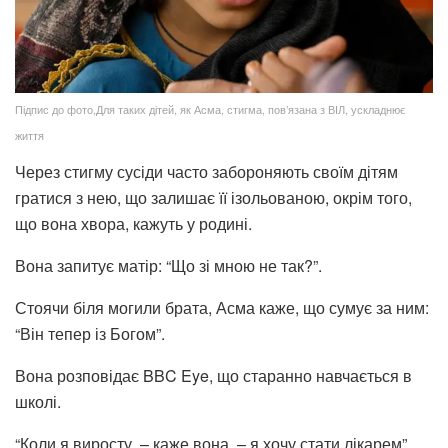
Підпис до фото,Для таких дітей, як Асма, стигма, пов’язана з ВІЛ, ускладнює
життя
Через стигму сусіди часто забороняють своїм дітям
гратися з нею, що залишає її ізольованою, окрім того,
що вона хвора, кажуть у родині.
Вона запитує матір: “Що зі мною не так?”.
Стоячи біля могили брата, Асма каже, що сумує за ним:
“Він тепер із Богом”.
Вона розповідає BBC Eye, що старанно навчається в
школі.
“Коли я виросту, – каже вона, – я хочу стати лікарем”.