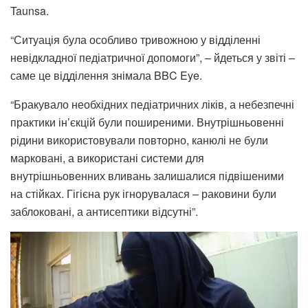
Taunsa.
“Ситуація була особливо тривожною у відділенні
невідкладної педіатричної допомоги”, – йдеться у звіті –
саме це відділення знімала BBC Eye.
“Бракувало необхідних педіатричних ліків, а небезпечні
практики ін’єкцій були поширеними. Внутрішньовенні
рідини використовували повторно, канюлі не були
марковані, а використані системи для
внутрішньовенних вливань залишалися підвішеними
на стійках. Гігієна рук ігнорувалася – раковини були
заблоковані, а антисептики відсутні”.