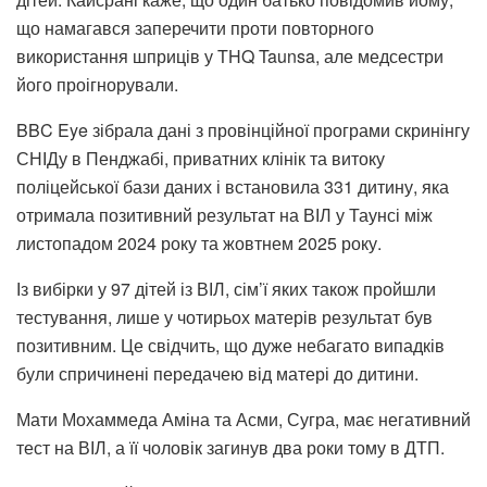
що намагався заперечити проти повторного
використання шприців у THQ Taunsa, але медсестри
його проігнорували.
BBC Eye зібрала дані з провінційної програми скринінгу
СНІДу в Пенджабі, приватних клінік та витоку
поліцейської бази даних і встановила 331 дитину, яка
отримала позитивний результат на ВІЛ у Таунсі між
листопадом 2024 року та жовтнем 2025 року.
Із вибірки у 97 дітей із ВІЛ, сім’ї яких також пройшли
тестування, лише у чотирьох матерів результат був
позитивним. Це свідчить, що дуже небагато випадків
були спричинені передачею від матері до дитини.
Мати Мохаммеда Аміна та Асми, Сугра, має негативний
тест на ВІЛ, а її чоловік загинув два роки тому в ДТП.