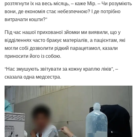
розтягнути їх на весь місяць, – каже Мір. – Чи розуміють
вони, де економія стає небезпечною? І де потрібно
витрачати кошти?”
Під час нашої прихованої зйомки ми виявили, що у
відділеннях часто бракує матеріалів, а пацієнтам, які
могли собі дозволити рідкий парацетамол, казали
приносити його із собою.
“Нас змушують звітувати за кожну краплю ліків”, –
сказала одна медсестра.