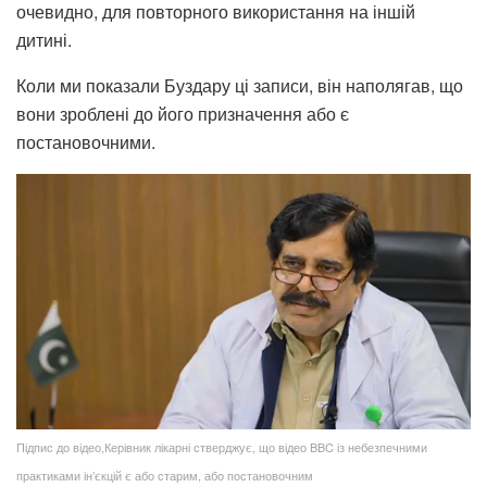
очевидно, для повторного використання на іншій
дитині.
Коли ми показали Буздару ці записи, він наполягав, що
вони зроблені до його призначення або є
постановочними.
Підпис до відео,Керівник лікарні стверджує, що відео BBC із небезпечними
практиками ін’єкцій є або старим, або постановочним