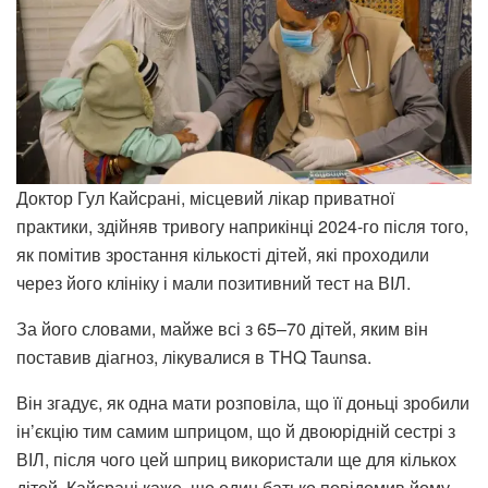
Доктор Гул Кайсрані, місцевий лікар приватної
практики, здійняв тривогу наприкінці 2024-го після того,
як помітив зростання кількості дітей, які проходили
через його клініку і мали позитивний тест на ВІЛ.
За його словами, майже всі з 65–70 дітей, яким він
поставив діагноз, лікувалися в THQ Taunsa.
Він згадує, як одна мати розповіла, що її доньці зробили
ін’єкцію тим самим шприцом, що й двоюрідній сестрі з
ВІЛ, після чого цей шприц використали ще для кількох
дітей. Кайсрані каже, що один батько повідомив йому,