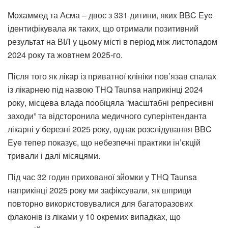
Мохаммед та Асма – двоє з 331 дитини, яких BBC Eye
ідентифікувала як таких, що отримали позитивний
результат на ВІЛ у цьому місті в період між листопадом
2024 року та жовтнем 2025-го.
Після того як лікар із приватної клініки пов’язав спалах
із лікарнею під назвою THQ Taunsa наприкінці 2024
року, місцева влада пообіцяла “масштабні репресивні
заходи” та відсторонила медичного суперінтенданта
лікарні у березні 2025 року, однак розслідування BBC
Eye тепер показує, що небезпечні практики ін’єкцій
тривали і далі місяцями.
Під час 32 годин прихованої зйомки у THQ Taunsa
наприкінці 2025 року ми зафіксували, як шприци
повторно використовувалися для багаторазових
флаконів із ліками у 10 окремих випадках, що