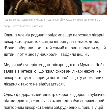
Підпис до фото,Дворічна Мікаша – одна з дітей у Карачі, у яких виявили ВІЛ,
попри негативні тести її батьків
Один із членів родини повідомив, що персонал лікарні
використовував той самий шприц для кількох дітей:
“Вони набирали ліки в той самий шприц, вводили одній
дитині, потім знову набирали і вводили іншій”.
Медичний суперінтендант лікарні доктор Мумтаз Шейх
заявив в інтерв’ю, що “кваліфіковані лікарі ніколи не
використовують шприци повторно”, і що “у державних
лікарнях такого не відбувається”.
Однак федеральний міністр охорони здоров’я публічно
підтвердив, що спалах із 84 випадків був спричинений
повторним використанням забруднених шприців у цій