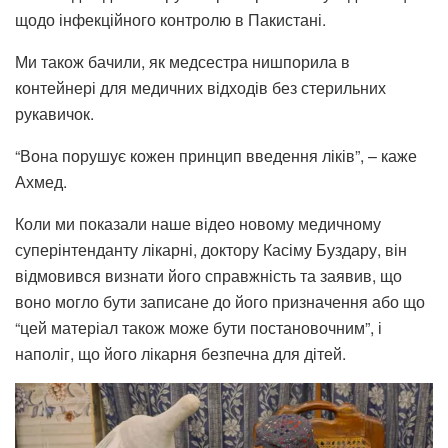
щодо інфекційного контролю в Пакистані.
Ми також бачили, як медсестра нишпорила в
контейнері для медичних відходів без стерильних
рукавичок.
“Вона порушує кожен принцип введення ліків”, – каже
Ахмед.
Коли ми показали наше відео новому медичному
суперінтенданту лікарні, доктору Касіму Буздару, він
відмовився визнати його справжність та заявив, що
воно могло бути записане до його призначення або що
“цей матеріал також може бути постановочним”, і
наполіг, що його лікарня безпечна для дітей.