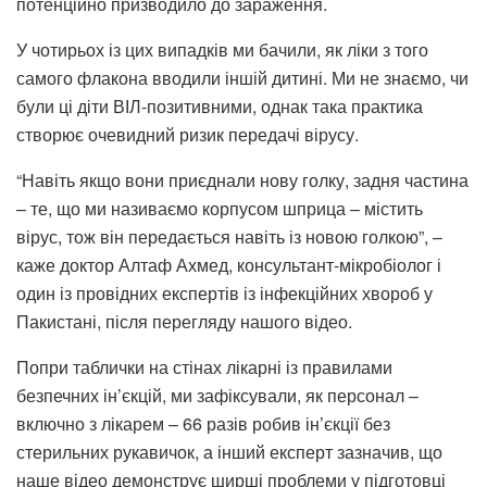
потенційно призводило до зараження.
У чотирьох із цих випадків ми бачили, як ліки з того
самого флакона вводили іншій дитині. Ми не знаємо, чи
були ці діти ВІЛ-позитивними, однак така практика
створює очевидний ризик передачі вірусу.
“Навіть якщо вони приєднали нову голку, задня частина
– те, що ми називаємо корпусом шприца – містить
вірус, тож він передається навіть із новою голкою”, –
каже доктор Алтаф Ахмед, консультант-мікробіолог і
один із провідних експертів із інфекційних хвороб у
Пакистані, після перегляду нашого відео.
Попри таблички на стінах лікарні із правилами
безпечних ін’єкцій, ми зафіксували, як персонал –
включно з лікарем – 66 разів робив ін’єкції без
стерильних рукавичок, а інший експерт зазначив, що
наше відео демонструє ширші проблеми у підготовці