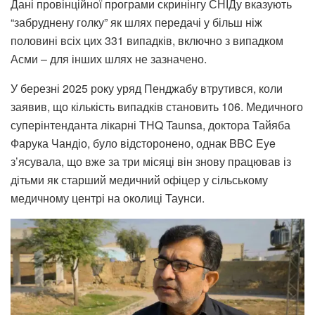
Дані провінційної програми скринінгу СНІДу вказують
“забруднену голку” як шлях передачі у більш ніж
половині всіх цих 331 випадків, включно з випадком
Асми – для інших шлях не зазначено.
У березні 2025 року уряд Пенджабу втрутився, коли
заявив, що кількість випадків становить 106. Медичного
суперінтенданта лікарні THQ Taunsa, доктора Тайяба
Фарука Чандіо, було відсторонено, однак BBC Eye
з’ясувала, що вже за три місяці він знову працював із
дітьми як старший медичний офіцер у сільському
медичному центрі на околиці Таунси.