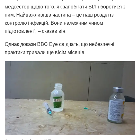
медсестер щодо того, як запобігати ВІЛ і боротися з
ним. Найважливіша частина – це наш розділ із
контролю інфекцій. Вони належним чином
підготовлені”, – сказав він.
Однак докази BBC Eye свідчать, що небезпечні
практики тривали ще вісім місяців.
Підпис до фото,На відео BBC видно використані голки поруч зі шприцами та