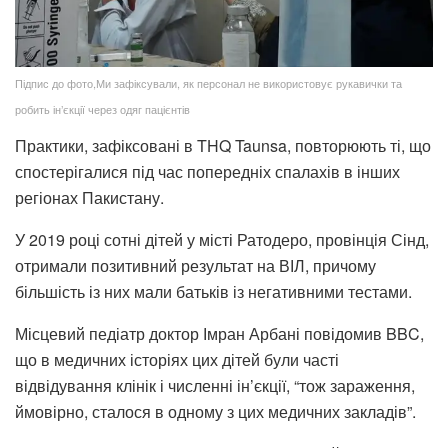
Підпис до фото,Ми зафіксували, як персонал не використовує рукавички та
робить ін’єкції через одяг пацієнтів
Практики, зафіксовані в THQ Taunsa, повторюють ті, що
спостерігалися під час попередніх спалахів в інших
регіонах Пакистану.
У 2019 році сотні дітей у місті Ратодеро, провінція Сінд,
отримали позитивний результат на ВІЛ, причому
більшість із них мали батьків із негативними тестами.
Місцевий педіатр доктор Імран Арбані повідомив BBC,
що в медичних історіях цих дітей були часті
відвідування клінік і численні ін’єкції, “тож зараження,
ймовірно, сталося в одному з цих медичних закладів”.