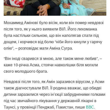
Мохаммед Амінові було вісім, коли він помер невдовзі
після того, як у нього виявили ВІЛ. Його лихоманка
була настільки сильною, що він наполягав спати під
дощем, і корчився від болю “ніби його кинули у гарячу
олію”, – розповідає мати Аміна Сугра.
“Він іноді сварився зі мною, але також мене любив”, –
каже 10-річна Асма, стоячи навколішки біля могили
свого молодшого брата.
Невдовзі після того, як Амін заразився вірусом, у Асми
також діагностували ВІЛ. Її родина вважає, що обидві
дитини заразилися через ін’єкції забрудненими голками
під час звичайного лікування у державній лікарні в
Таунсі, у провінції Пенджаб, Пакистан, пише
ВВС
.