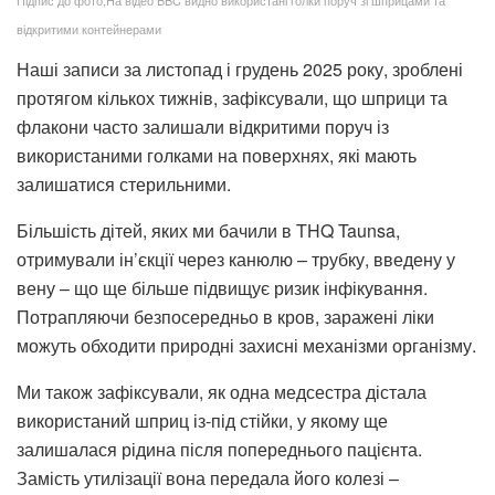
відкритими контейнерами
Наші записи за листопад і грудень 2025 року, зроблені
протягом кількох тижнів, зафіксували, що шприци та
флакони часто залишали відкритими поруч із
використаними голками на поверхнях, які мають
залишатися стерильними.
Більшість дітей, яких ми бачили в THQ Taunsa,
отримували ін’єкції через канюлю – трубку, введену у
вену – що ще більше підвищує ризик інфікування.
Потрапляючи безпосередньо в кров, заражені ліки
можуть обходити природні захисні механізми організму.
Ми також зафіксували, як одна медсестра дістала
використаний шприц із-під стійки, у якому ще
залишалася рідина після попереднього пацієнта.
Замість утилізації вона передала його колезі –