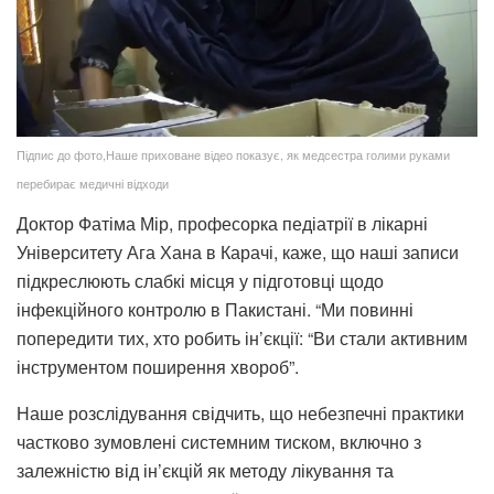
Підпис до фото,Наше приховане відео показує, як медсестра голими руками
перебирає медичні відходи
Доктор Фатіма Мір, професорка педіатрії в лікарні
Університету Ага Хана в Карачі, каже, що наші записи
підкреслюють слабкі місця у підготовці щодо
інфекційного контролю в Пакистані. “Ми повинні
попередити тих, хто робить ін’єкції: “Ви стали активним
інструментом поширення хвороб”.
Наше розслідування свідчить, що небезпечні практики
частково зумовлені системним тиском, включно з
залежністю від ін’єкцій як методу лікування та