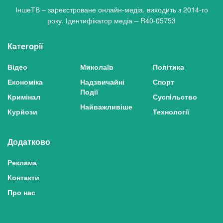
ІншеТВ – зареєстроване онлайн-медіа, виходить з 2014-го
року. Ідентифікатор медіа – R40-05753
Категорії
Відео
Миколаїв
Політика
Економіка
Надзвичайні
Спорт
Події
Кримінал
Суспільство
Найважливіше
Курйози
Технології
Додатково
Реклама
Контакти
Про нас