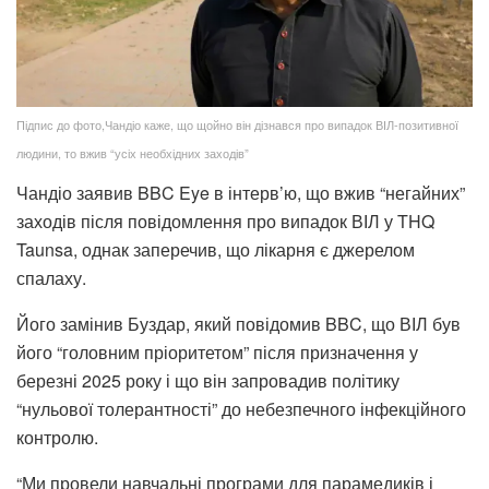
Підпис до фото,Чандіо каже, що щойно він дізнався про випадок ВІЛ‑позитивної
людини, то вжив “усіх необхідних заходів”
Чандіо заявив BBC Eye в інтерв’ю, що вжив “негайних”
заходів після повідомлення про випадок ВІЛ у THQ
Taunsa, однак заперечив, що лікарня є джерелом
спалаху.
Його замінив Буздар, який повідомив BBC, що ВІЛ був
його “головним пріоритетом” після призначення у
березні 2025 року і що він запровадив політику
“нульової толерантності” до небезпечного інфекційного
контролю.
“Ми провели навчальні програми для парамедиків і