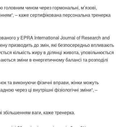
ою головним чином через гормональні, м’язові,
тарінням”, – каже сертифікована персональна тренерка
ваного у EPRA International Journal of Research and
гену призводить до змін, які безпосередньо впливають
ється кількість жиру в ділянці живота, уповільнюється
аються зміни в енергетичному балансі та розподілі
чок та виконуючи фізичні вправи, жінки можуть
адною через ці внутрішні фізіологічні зміни”, –
зі збільшенням ваги, каже тренерка.