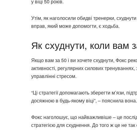
у віці 50 років.
Утім, як наголосили обидві тренерки, схуднут
вправ, який може допомогти, є ходьба.
Як схуднути, коли вам 
Якщо вам за 50 і ви хочете схуднути, Фокс ре
активності, регулярних силових тренуваннях, 
управлінні стресом.
“Ці стратегії допомагають зберегти м’язи, під
досяжною в будь-якому віці”, – пояснила вона.
Фокс наголошує, що найважливіше – це послід
стратегією для схуднення. До того ж це не так 