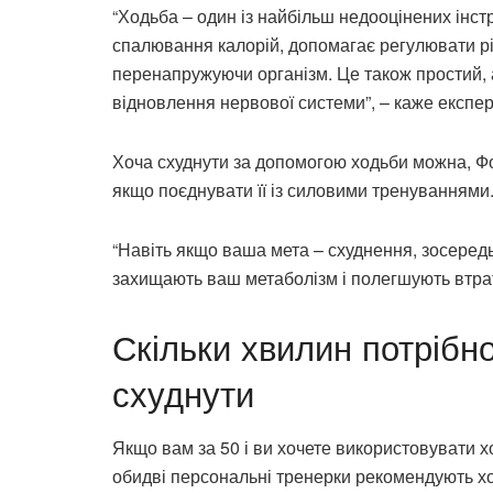
“Ходьба – один із найбільш недооцінених інс
спалювання калорій, допомагає регулювати рів
перенапружуючи організм. Це також простий, 
відновлення нервової системи”, – каже експер
Хоча схуднути за допомогою ходьби можна, Фо
якщо поєднувати її із силовими тренуваннями
“Навіть якщо ваша мета – схуднення, зосередь
захищають ваш метаболізм і полегшують втрату
Скільки хвилин потрібн
схуднути
Якщо вам за 50 і ви хочете використовувати х
обидві персональні тренерки рекомендують ход