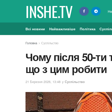
INSHE.TV
Не
Всі новини
Найважливіше
Політика
Суспіл
Головна
Суспільство
Чому після 50-ти 
що з цим робити
21 Березня 2026, 13:48
у
Суспільство