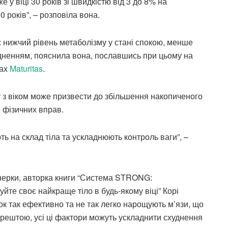
 у віці 30 років зі швидкістю від 3 до 8% на
0 років”, – розповіла вона.
є нижчий рівень метаболізму у стані спокою, менше
худненням, пояснила вона, пославшись при цьому на
тах
Maturitas
.
 з віком може призвести до збільшення накопиченого
о фізичних вправ.
ь на склад тіла та ускладнюють контроль ваги”, –
нерки, авторка книги “Система STRONG:
йте своє найкраще тіло в будь-якому віці” Корі
ок так ефективно та не так легко нарощують м’язи, що
Зрештою, усі ці фактори можуть ускладнити схуднення