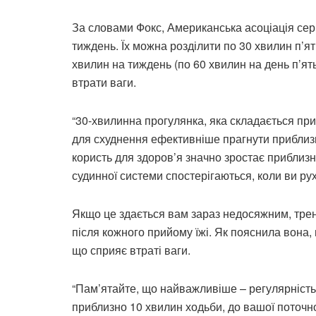
За словами Фокс, Американська асоціація се
тиждень. Їх можна розділити по 30 хвилин п’я
хвилин на тиждень (по 60 хвилин на день п’ят
втрати ваги.
“30-хвилинна прогулянка, яка складається приб
для схуднення ефективніше прагнути приблиз
користь для здоров’я значно зростає приблизн
судинної системи спостерігаються, коли ви ру
Якщо це здається вам зараз недосяжним, трен
після кожного прийому їжі. Як пояснила вона,
що сприяє втраті ваги.
“Пам’ятайте, що найважливіше – регулярність
приблизно 10 хвилин ходьби, до вашої поточно