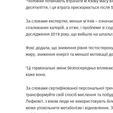
“Чоловіки починають втрачати м’язову масу вже
десятиліття, і ця втрата прискорюється після 5
За словами експертки, менше м’язів – означа
спалюваних калорій, а отже, і проблеми зі с
дослідження 2019 року, що вийшло на шпаль
Фокс додала, що зниження рівня тестостерону
жиру, зниження енергії та меншої мотивації д
“Ці гормональні зміни безпосередньо впливают
каже вона.
За словами сертифікованої персональної тре
трансформуйте свій спосіб мислення та побуду
Лефковіт, з віком люди не використовують біл
може уповільнити метаболізм і відновлення. 