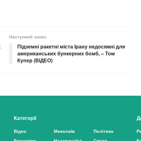
Наступний запис
х
Підземні ракетні міста Ірану недосяжні для
американських бункерних бомб, – Том
Купер (ВІДЕО)
Категорії
Д
Відео
Миколаїв
Політика
Р
Економіка
Надзвичайні
Спорт
К