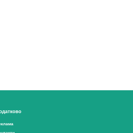
одатково
еклама
онтакти