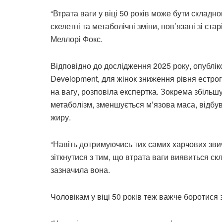
“Втрата ваги у віці 50 років може бути складн
скелетні та метаболічні зміни, пов’язані зі с
Меллорі Фокс.
Відповідно до дослідження 2025 року, опубліко
Development, для жінок зниження рівня естро
на вагу, розповіла експертка. Зокрема збільшу
метаболізм, зменшується м’язова маса, відбув
жиру.
“Навіть дотримуючись тих самих харчових зви
зіткнутися з тим, що втрата ваги виявиться скл
зазначила вона.
Чоловікам у віці 50 років теж важче боротися 