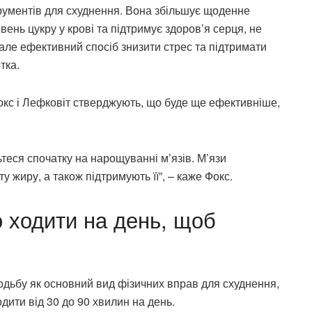
трументів для схуднення. Вона збільшує щоденне
ень цукру у крові та підтримує здоров’я серця, не
але ефективний спосіб знизити стрес та підтримати
тка.
кс і Лефковіт стверджують, що буде ще ефективніше,
.
теся спочатку на нарощуванні м’язів. М’язи
 жиру, а також підтримують її”, – каже Фокс.
о ходити на день, щоб
одьбу як основний вид фізичних вправ для схуднення,
ити від 30 до 90 хвилин на день.