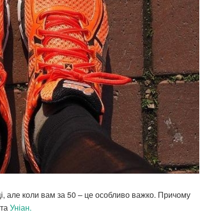
і, але коли вам за 50 – це особливо важко. Причому
та
Уніан.