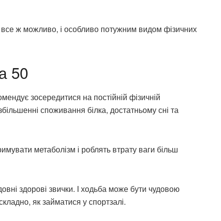
и все ж можливо, і особливо потужним видом фізичних
за 50
комендує зосередитися на постійній фізичній
збільшенні споживання білка, достатньому сні та
тримувати метаболізм і роблять втрату ваги більш
овні здорові звички. І ходьба може бути чудовою
складно, як займатися у спортзалі.