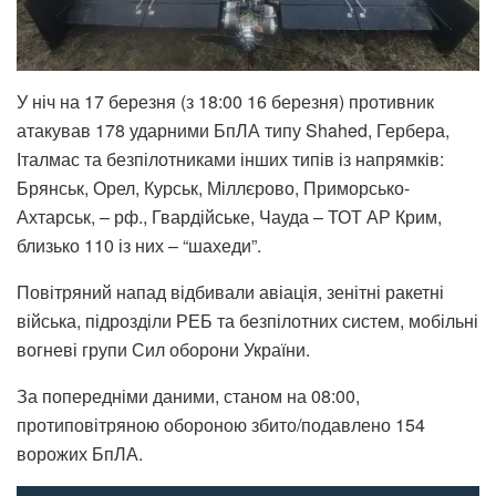
У ніч на 17 березня (з 18:00 16 березня) противник
атакував 178 ударними БпЛА типу Shahed, Гербера,
Італмас та безпілотниками інших типів із напрямків:
Брянськ, Орел, Курськ, Міллєрово, Приморсько-
Ахтарськ, – рф., Гвардійське, Чауда – ТОТ АР Крим,
близько 110 із них – “шахеди”.
Повітряний напад відбивали авіація, зенітні ракетні
війська, підрозділи РЕБ та безпілотних систем, мобільні
вогневі групи Сил оборони України.
За попередніми даними, станом на 08:00,
протиповітряною обороною збито/подавлено 154
ворожих БпЛА.