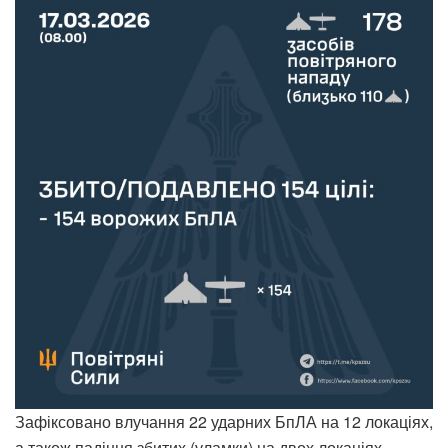
Зафіксовано влучання 22 ударних БпЛА на 12 локаціях,
а також падіння збитих (уламки) на двох локаціях.