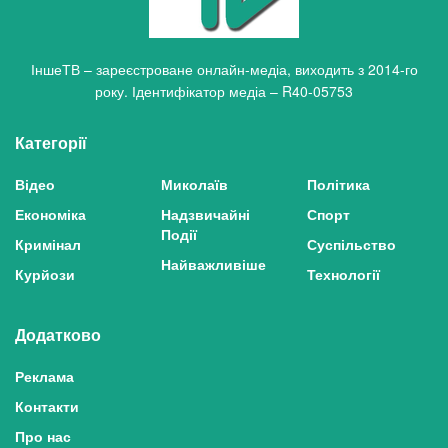
ІншеТВ – зареєстроване онлайн-медіа, виходить з 2014-го
року. Ідентифікатор медіа – R40-05753
Категорії
Відео
Миколаїв
Політика
Економіка
Надзвичайні
Спорт
Події
Кримінал
Суспільство
Найважливіше
Курйози
Технології
Додатково
Реклама
Контакти
Про нас