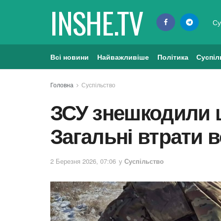
INSHE.TV
Су
Всі новини
Найважливіше
Політика
Суспіл
Головна
Суспільство
ЗСУ знешкодили щ
Загальні втрати 
2 Березня 2026, 07:06
у
Суспільство