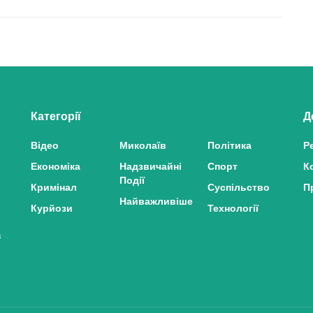
Категорії
Д
Відео
Миколаїв
Політика
Р
Економіка
Надзвичайні
Спорт
К
Події
Кримінал
Суспільство
П
Найважливіше
Курйози
Технології
з