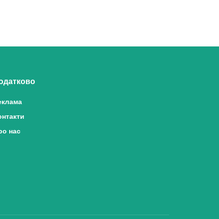
одатково
еклама
онтакти
ро нас