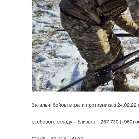
Загальні бойові втрати противника з 24.02.22 
особового складу – близько 1 267 730 (+960) о
танків – 11 713 (+4) од.