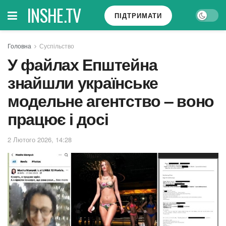
INSHE.TV
ПІДТРИМАТИ
Головна
Суспільство
У файлах Епштейна
знайшли українське
модельне агентство – воно
працює і досі
2 Лютого 2026, 14:28