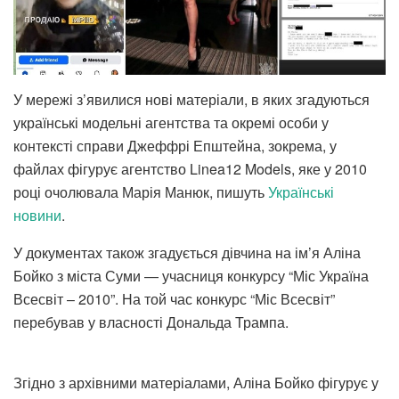
У мережі з’явилися нові матеріали, в яких згадуються
українські модельні агентства та окремі особи у
контексті справи Джеффрі Епштейна, зокрема, у
файлах фігурує агентство Linea12 Models, яке у 2010
році очолювала Марія Манюк, пишуть
Українські
новини
.
У документах також згадується дівчина на ім’я Аліна
Бойко з міста Суми — учасниця конкурсу “Міс Україна
Всесвіт – 2010”. На той час конкурс “Міс Всесвіт”
перебував у власності Дональда Трампа.
Згідно з архівними матеріалами, Аліна Бойко фігурує у