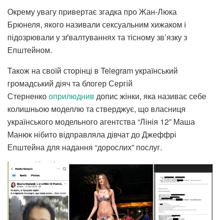
Окрему увагу привертає згадка про Жан-Люка
Брюнеля, якого називали сексуальним хижаком і
підозрювали у зґвалтуваннях та тісному зв’язку з
Епштейном.
Також на своїй сторінці в Telegram український
громадський діяч та блогер Сергій
Стерненко
оприлюднив
допис жінки, яка називає себе
колишньою моделлю та стверджує, що власниця
українського модельного агентства “Лінія 12” Маша
Манюк нібито відправляла дівчат до Джеффрі
Епштейна для надання “дорослих” послуг.