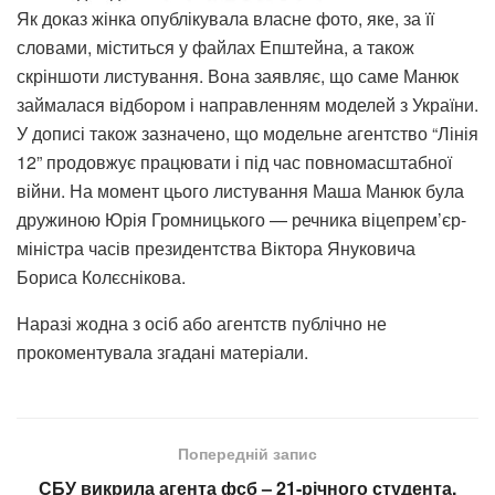
Як доказ жінка опублікувала власне фото, яке, за її
словами, міститься у файлах Епштейна, а також
скріншоти листування. Вона заявляє, що саме Манюк
займалася відбором і направленням моделей з України.
У дописі також зазначено, що модельне агентство “Лінія
12” продовжує працювати і під час повномасштабної
війни. На момент цього листування Маша Манюк була
дружиною Юрія Громницького — речника віцепрем’єр-
міністра часів президентства Віктора Януковича
Бориса Колєснікова.
Наразі жодна з осіб або агентств публічно не
прокоментувала згадані матеріали.
Попередній запис
СБУ викрила агента фсб – 21-річного студента,