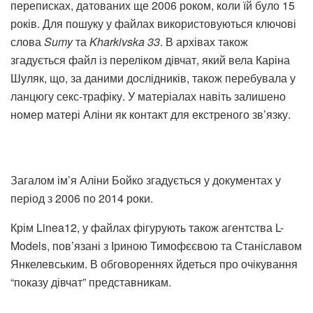
переписках, датованих ще 2006 роком, коли їй було 15
років. Для пошуку у файлах використовуються ключові
слова
Sumy
та
Kharkivska 33
. В архівах також
згадується файл із переліком дівчат, який вела Каріна
Шуляк, що, за даними дослідників, також перебувала у
ланцюгу секс-трафіку. У матеріалах навіть залишено
номер матері Аліни як контакт для екстреного зв’язку.
Загалом ім’я Аліни Бойко згадується у документах у
період з 2006 по 2014 роки.
Крім Linea12, у файлах фігурують також агентства L-
Models, пов’язані з Іриною Тимофєєвою та Станіславом
Янкелевським. В обговореннях йдеться про очікування
“показу дівчат” представникам.