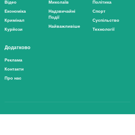
Відео
Миколаїв
Політика
Економіка
Надзвичайні
Спорт
Події
Кримінал
Суспільство
Найважливіше
Курйози
Технології
Додатково
Реклама
Контакти
Про нас
Політика конфіденційності та захисту персональних даних
Політика користування сайтом
Правила використання матеріалів сайту