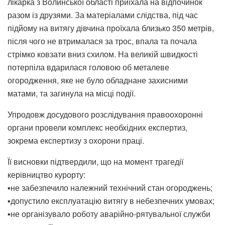
лікарка з Волинської області приїхала на відпочинок
разом із друзями. За матеріалами слідства, під час
підйому на витягу дівчина проїхала близько 350 метрів,
після чого не втрималася за трос, впала та почала
стрімко ковзати вниз схилом. На великій швидкості
потерпіла вдарилася головою об металеве
огородження, яке не було обладнане захисними
матами, та загинула на місці події.
Упродовж досудового розслідування правоохоронні
органи провели комплекс необхідних експертиз,
зокрема експертизу з охорони праці.
Її висновки підтвердили, що на момент трагедії
керівництво курорту:
▪️не забезпечило належний технічний стан огороджень;
▪️допустило експлуатацію витягу в небезпечних умовах;
▪️не організувало роботу аварійно-рятувальної служби