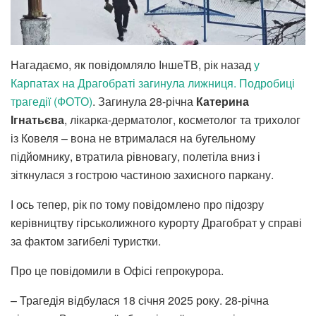
Нагадаємо, як повідомляло ІншеТВ, рік назад
у
Карпатах на Драгобраті загинула лижниця. Подробиці
трагедії (ФОТО)
. Загинула 28-річна
Катерина
Ігнатьєва
, лікарка-дерматолог, косметолог та трихолог
із Ковеля – вона не втрималася на бугельному
підйомнику, втратила рівновагу, полетіла вниз і
зіткнулася з гострою частиною захисного паркану.
І ось тепер, рік по тому повідомлено про підозру
керівництву гірськолижного курорту Драгобрат у справі
за фактом загибелі туристки.
Про це повідомили в Офісі гепрокурора.
– Трагедія відбулася 18 січня 2025 року. 28-річна