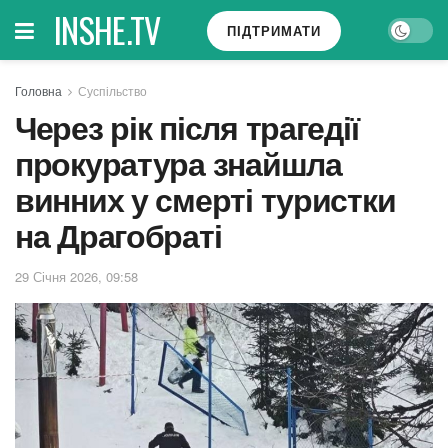
INSHE.TV
ПІДТРИМАТИ
Головна
Суспільство
Через рік після трагедії
прокуратура знайшла
винних у смерті туристки
на Драгобраті
29 Січня 2026, 09:58