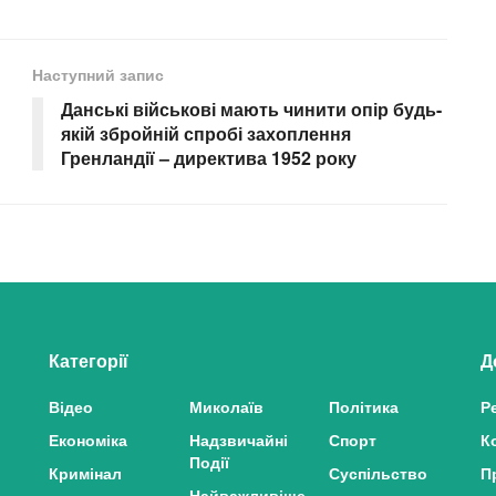
Наступний запис
Данські військові мають чинити опір будь-
якій збройній спробі захоплення
Гренландії – директива 1952 року
Категорії
Д
Відео
Миколаїв
Політика
Р
Економіка
Надзвичайні
Спорт
К
Події
Кримінал
Суспільство
П
Найважливіше