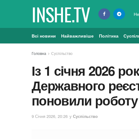
INSHE.TV
Не
Всі новини
Найважливіше
Політика
Суспіл
Головна
Суспільство
Із 1 січня 2026 р
Державного реєс
поновили роботу
9 Січня 2026, 20:26
у
Суспільство