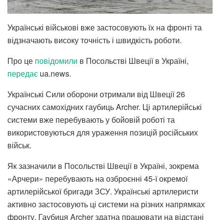
Українські військові вже застосовують їх на фронті та
відзначають високу точність і швидкість роботи.
Про це
повідомили
в Посольстві Швеції в Україні,
передає
ua.news.
Українські Сили оборони отримали від Швеції 26
сучасних самохідних гаубиць Archer. Ці артилерійські
системи вже перебувають у бойовій роботі та
використовуються для ураження позицій російських
військ.
Як зазначили в Посольстві Швеції в Україні, зокрема
«Арчери» перебувають на озброєнні 45-ї окремої
артилерійської бригади ЗСУ. Українські артилеристи
активно застосовують ці системи на різних напрямках
фронту. Гаубиця Archer здатна працювати на відстані