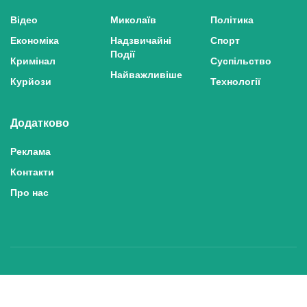
Відео
Миколаїв
Політика
Економіка
Надзвичайні
Спорт
Події
Кримінал
Суспільство
Найважливіше
Курйози
Технології
Додатково
Реклама
Контакти
Про нас
Політика конфіденційності та захисту персональних даних
Політика користування сайтом
Правила використання матеріалів сайту