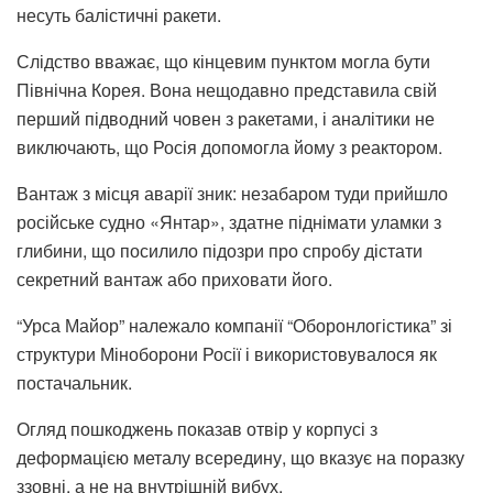
несуть балістичні ракети.
Слідство вважає, що кінцевим пунктом могла бути
Північна Корея. Вона нещодавно представила свій
перший підводний човен з ракетами, і аналітики не
виключають, що Росія допомогла йому з реактором.
Вантаж з місця аварії зник: незабаром туди прийшло
російське судно «Янтар», здатне піднімати уламки з
глибини, що посилило підозри про спробу дістати
секретний вантаж або приховати його.
“Урса Майор” належало компанії “Оборонлогістика” зі
структури Міноборони Росії і використовувалося як
постачальник.
Огляд пошкоджень показав отвір у корпусі з
деформацією металу всередину, що вказує на поразку
ззовні, а не на внутрішній вибух.