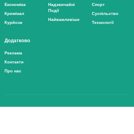
Економіка
Надзвичайні
Спорт
Події
Кримінал
Суспільство
Найважливіше
Курйози
Технології
Додатково
Реклама
Контакти
Про нас
Політика конфіденційності та захисту персональних даних
Політика користування сайтом
Правила використання матеріалів сайту
© 2025 inshe.tv