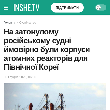
INSHE.TV
ПІДТРИМАТИ
Головна
Суспільство
На затонулому
російському судні
ймовірно були корпуси
атомних реакторів для
Північної Кореї
30 Грудня 2025, 06:06