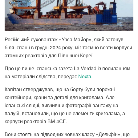
Російський суховантаж «Урса Майор», який затонув
біля Іспанії в грудні 2024 року, міг таємно везти корпуси
атомних реакторів для Північної Кореї.
Про це пише іспанська газета La Verdad із посиланням
на матеріали слідства, передає
Nexta
.
Капітан стверджував, що на борту були порожні
контейнери, крани та деталі для криголама. Але
іспанські слідчі, вивчивши фотографії вантажу на
палубі, встановили, що це не елементи криголама, а
корпуси реакторів ВМ-4СГ.
Вони стоять на підводних човнах класу «Дельфін», що