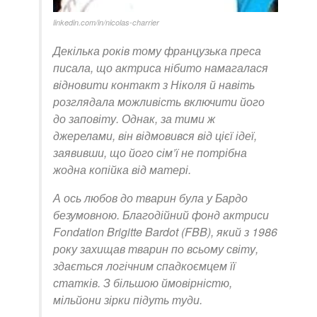
linkedin.com/in/nicolas-charrier
Декілька років тому французька преса
писала, що актриса нібито намагалася
відновити контакт з Ніколя й навіть
розглядала можливість включити його
до заповіту. Однак, за тими ж
джерелами, він відмовився від цієї ідеї,
заявивши, що його сім’ї не потрібна
жодна копійка від матері.
А ось любов до тварин була у Бардо
безумовною. Благодійний фонд актриси
Fondation Brigitte Bardot (FBB), який з 1986
року захищав тварин по всьому світу,
здається логічним спадкоємцем її
статків. З більшою ймовірністю,
мільйони зірки підуть туди.