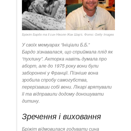
Бріжіт Бардо та її син Ніколя-Жак Шар’є. Фото: Getty Images
У своїх мемуарах “Ініціали Б.Б.”
Бардо зізнавалася, що сприймала плід як
“пухлину”. Акторка навіть думала про
аборт, але до 1975 року вони були
заборонені у Франції. Пізніше вона
зробила спробу самогубства,
перерізавши собі вени. Лікарі врятували
її та відправили додому доношувати
дитину.
Зречення і виховання
Бріжіт відмовилася годувати сина