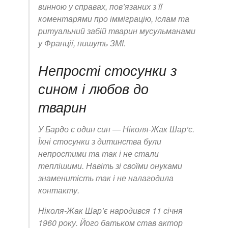
винною у справах, пов’язаних з її
коментарями про імміграцію, іслам та
ритуальний забій тварин мусульманами
у Франції, пишуть ЗМІ.
Непрості стосунки з
сином і любов до
тварин
У Бардо є один син — Ніколя-Жак Шар’є.
Їхні стосунки з дитинства були
непростими та так і не стали
теплішими. Навіть зі своїми онуками
знаменитість так і не налагодила
контакту.
Ніколя-Жак Шар’є народився 11 січня
1960 року. Його батьком став актор