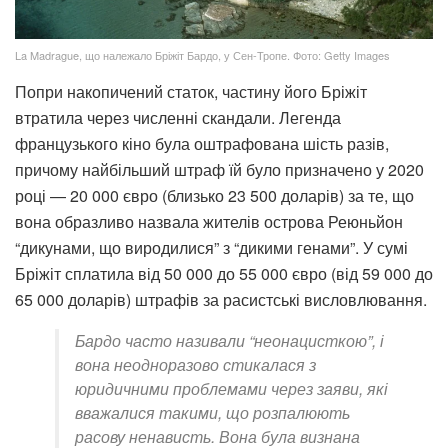
La Madrague, що належало Бріжіт Бардо, у Сен-Тропе. Фото: Getty Images
Попри накопичений статок, частину його Бріжіт
втратила через численні скандали. Легенда
французького кіно була оштрафована шість разів,
причому найбільший штраф їй було призначено у 2020
році — 20 000 євро (близько 23 500 доларів) за те, що
вона образливо назвала жителів острова Реюньйон
“дикунами, що виродилися” з “дикими генами”. У сумі
Бріжіт сплатила від 50 000 до 55 000 євро (від 59 000 до
65 000 доларів) штрафів за расистські висловлювання.
Бардо часто називали “неонацисткою”, і
вона неодноразово стикалася з
юридичними проблемами через заяви, які
вважалися такими, що розпалюють
расову ненависть. Вона була визнана