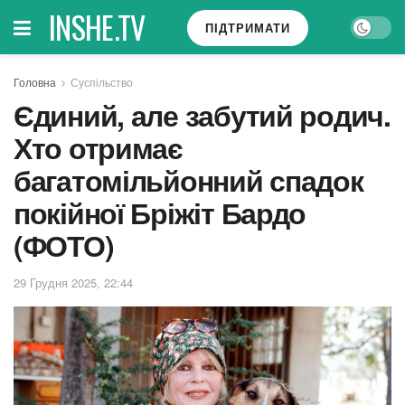
INSHE.TV
ПІДТРИМАТИ
Головна
Суспільство
Єдиний, але забутий родич.
Хто отримає
багатомільйонний спадок
покійної Бріжіт Бардо
(ФОТО)
29 Грудня 2025, 22:44