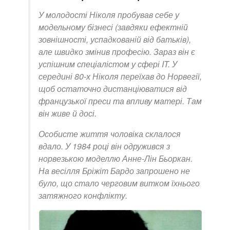
У молодості Ніколя пробував себе у
модельному бізнесі (завдяки ефектній
зовнішності, успадкованій від батьків),
але швидко змінив професію. Зараз він є
успішним спеціалістом у сфері IT. У
середині 80-х Ніколя переїхав до Норвегії,
щоб остаточно дистанціюватися від
французької преси та впливу матері. Там
він живе й досі.
Особисте життя чоловіка склалося
вдало. У 1984 році він одружився з
норвезькою моделлю Анне-Лін Бьоркан.
На весілля Бріжіт Бардо запрошено не
було, що стало черговим витком їхнього
затяжного конфлікту.