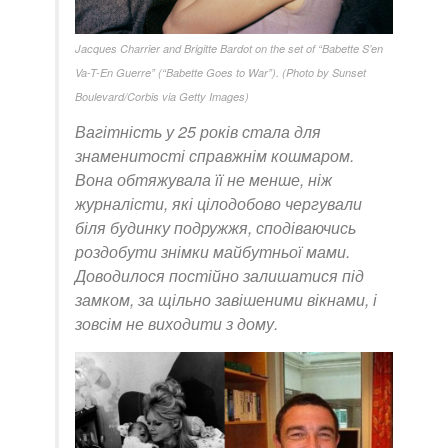
Jacques Charrier and Brigitte Bardot on the set of “Babette S’en
Va-T-En Guerre” (“Babette Goes to War”). (Photo by Sunset
Boulevard/Corbis via Getty Images)
Вагітність у 25 років стала для
знаменитості справжнім кошмаром.
Вона обтяжувала її не менше, ніж
журналісти, які цілодобово чергували
біля будинку подружжя, сподіваючись
роздобути знімки майбутньої мами.
Доводилося постійно залишатися під
замком, за щільно завішеними вікнами, і
зовсім не виходити з дому.