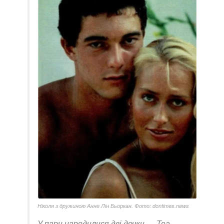
Ніколя з дружиною Анне Лін Бьоркан. Фото: dontimes.news
У пари народилися дві дочки — Теа-