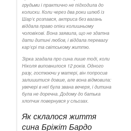
грудьми і практично не підходила до
колиски. Коли через два роки шлюб із
Шар’є розпався, актриса без вагань
віддала право опіки колишньому
чоловікові. Вона заявила, що не здатна
дати дитині любов, і віддала перевагу
кар’єрі та світському життю.
Зірка згадала про сина лише тоді, коли
Ніколя виповнилося 12 років. Одного
разу, гостюючи у матері, він попросив
залишитися довше, але вона відмовила:
увечері в неї була звана вечеря, і дитина
була не доречна. Додому до батька
хлопчик повернувся у сльозах.
Як склалося життя
сина Бріжіт Бардо