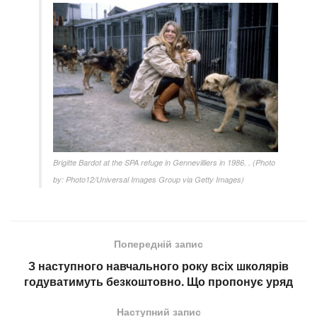
Brigitte Bardot at the SPA refuge in Gennevilliers in 1986. . (Photo
by: Photo12/Universal Images Group via Getty Images)
Попередній запис
З наступного навчального року всіх школярів
годуватимуть безкоштовно. Що пропонує уряд
Наступний запис