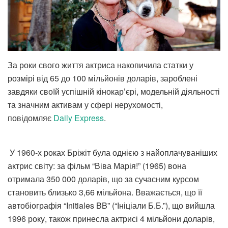
За роки свого життя актриса накопичила статки у
розмірі від 65 до 100 мільйонів доларів, зароблені
завдяки своїй успішній кінокар’єрі, модельній діяльності
та значним активам у сфері нерухомості,
повідомляє
Daily Express
.
У 1960-х роках Бріжіт була однією з найоплачуваніших
актрис світу: за фільм “Віва Марія!” (1965) вона
отримала 350 000 доларів, що за сучасним курсом
становить близько 3,66 мільйона. Вважається, що її
автобіографія “Initiales BB” (“Ініціали Б.Б.”), що вийшла
1996 року, також принесла актрисі 4 мільйони доларів,