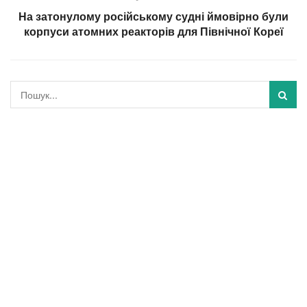
На затонулому російському судні ймовірно були
корпуси атомних реакторів для Північної Кореї