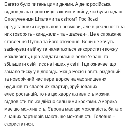
Багато було питань цими днями. А де ж російська
відповідь на пропозиції закінчити війну, які були надані
Сполученими Штатами та світом? Російські
представники ведуть довгі розмови, але в реальності за
них говорять «кинджали» та «шахеди». Це є справжнє
ставлення Путіна та його оточення. Вони не хочуть
закінчувати війну та намагаються використати кожну
можливість, щоб завдати більше болю Україні та
збільшити свій тиск на інших у світі. І це означає, що
замало тиску у відповідь. Якщо Росія навіть різдвяний
та новорічний час перетворює на час знищених
будинків та спалених квартир, зруйнованих
електростанцій, то на цю хвору активність можна
відповісти тільки дійсно сильними кроками. Америка
має цю можливість, Європа має цю можливість, багато
з наших партнерів мають цю можливість. Головне –
скористатися.