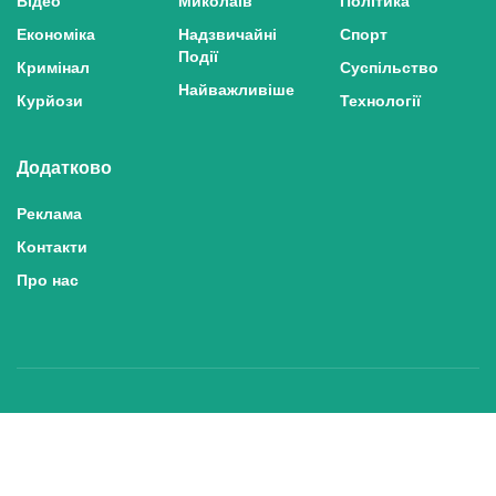
Економіка
Надзвичайні
Спорт
Події
Кримінал
Суспільство
Найважливіше
Курйози
Технології
Додатково
Реклама
Контакти
Про нас
Політика конфіденційності та захисту персональних даних
Політика користування сайтом
Правила використання матеріалів сайту