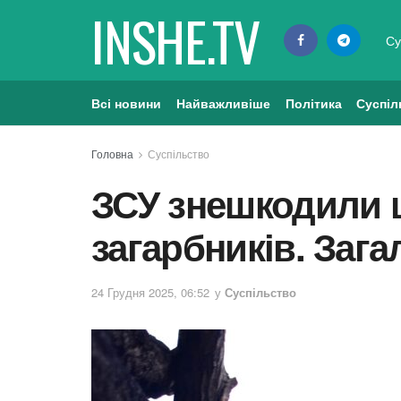
INSHE.TV
Су
Всі новини
Найважливіше
Політика
Суспіл
Головна
Суспільство
ЗСУ знешкодили щ
загарбників. Зага
24 Грудня 2025, 06:52
у
Суспільство