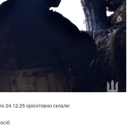
по 24.12.25 орієнтовно склали:
 осіб