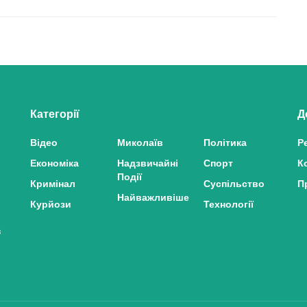
Категорії
Д
Відео
Миколаїв
Політика
Р
Економіка
Надзвичайні
Спорт
К
Події
Кримінал
Суспільство
П
Найважливіше
Курйози
Технології
з