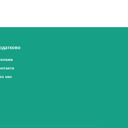
одатково
еклама
онтакти
ро нас