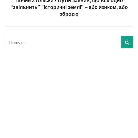
Почне з Аляски? Путін заявив, що все одно
“звільнить” “історичні землі” – або язиком, або
зброєю