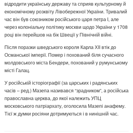
відродити українську державу та сприяв культурному й
економічному розквіту Лівобережної України. Тривалий
час він був союзником російського царя петра І, але
через колоніальну політику москви щодо України у 1708
році він перейшов на бік Швеції у Північній війні.
Після поразки шведського короля Карла ХІІ втік до
Османської імперії. Помер і похований біля сучасного
молдовського міста Бендери, похований у румунському
місті Галац.
У російській історіографії (за царських і радянських
часів – ред.) Мазепа називався “зрадником”, а російська
православна церква, до якої належить УПЦ
московського патріархату, оголосила Мазепі анафему.
Тієї ж думки росіяни дотримуються і в нинішній час.