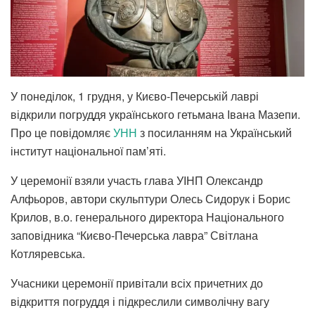
У понеділок, 1 грудня, у Києво-Печерській лаврі
відкрили погруддя українського гетьмана Івана Мазепи.
Про це повідомляє
УНН
з посиланням на Український
інститут національної пам’яті.
У церемонії взяли участь глава УІНП Олександр
Алфьоров, автори скульптури Олесь Сидорук і Борис
Крилов, в.о. генерального директора Національного
заповідника “Києво-Печерська лавра” Світлана
Котляревська.
Учасники церемонії привітали всіх причетних до
відкриття погруддя і підкреслили символічну вагу