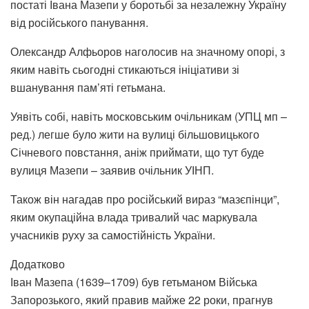
постаті Івана Мазепи у боротьбі за незалежну Україну
від російського панування.
Олександр Алфьоров наголосив на значному опорі, з
яким навіть сьогодні стикаються ініціативи зі
вшанування пам’яті гетьмана.
Уявіть собі, навіть московським очільникам (УПЦ мп –
ред.) легше було жити на вулиці більшовицького
Січневого повстання, аніж приймати, що тут буде
вулиця Мазепи – заявив очільник УІНП.
Також він нагадав про російський вираз “мазєпінци”,
яким окупаційна влада тривалий час маркувала
учасників руху за самостійність України.
Додатково
Іван Мазепа (1639–1709) був гетьманом Війська
Запорозького, який правив майже 22 роки, прагнув