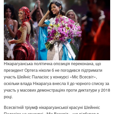
Нікарагуанська політична опозиція переконана, що
президент Ортега ніколи б не погодився підтримати
участь Шейніс Паласіос у конкурсі «Міс Всесвіт»,
оскільки влада Нікарагуа внесла її до чорного списку за
участь у масових демонстраціях проти диктатури у 2018
році.
Всесвітній тріумф нікарагуанської красуні Шейнніс
Паласіос на конкурсі «Міс Всесвіт», що відбувся в