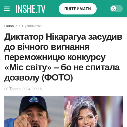
INSHE.TV
ПІДТРИМАТИ
Головна
Суспільство
Диктатор Нікарагуа засудив
до вічного вигнання
переможницю конкурсу
«Міс світу» – бо не спитала
дозволу (ФОТО)
20 Травня 2024, 20:15