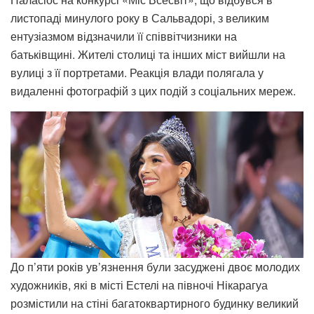
листопаді минулого року в Сальвадорі, з великим
ентузіазмом відзначили її співвітчизники на
батьківщині. Жителі столиці та інших міст вийшли на
вулиці з її портретами. Реакція влади полягала у
видаленні фотографій з цих подій з соціальних мереж.
До п’яти років ув’язнення були засуджені двоє молодих
художників, які в місті Естелі на півночі Нікарагуа
розмістили на стіні багатоквартирного будинку великий