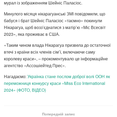
мурал із зображенням Шейніс Паласіос.
Минулого місяця нікарагуанські ЗМІ повідомили, що
бабуся і брат Шейніс Паласіос «таємно» покинули
Нікарагуа, щоб возз’єднатися з матір’ю «Міс Всесвіт
2023», яка проживає в США.
«Таким чином влада Нікарагуа призвела до остаточної
втечі з країни всіх членів сім’ї, включаючи саму
королеву краси», – прокоментувало це інформаційне
агентство «Ассошіейтед Прес».
Нагадаємо:
Українка стане послом доброї волі ООН як
переможниця конкурсу краси «Miss Eco International
2024» (ФОТО, ВІДЕО)
Попередній запис