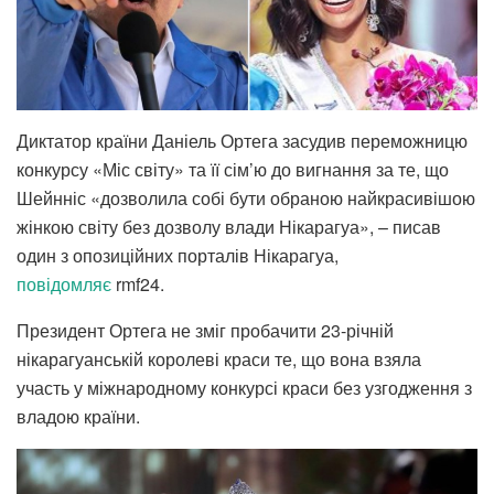
Диктатор країни Даніель Ортега засудив переможницю
конкурсу «Міс світу» та її сім’ю до вигнання за те, що
Шейнніс «дозволила собі бути обраною найкрасивішою
жінкою світу без дозволу влади Нікарагуа», – писав
один з опозиційних порталів Нікарагуа,
повідомляє
rmf24.
Президент Ортега не зміг пробачити 23-річній
нікарагуанській королеві краси те, що вона взяла
участь у міжнародному конкурсі краси без узгодження з
владою країни.