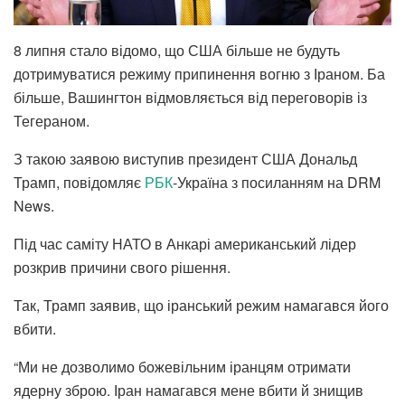
8 липня стало відомо, що США більше не будуть
дотримуватися режиму припинення вогню з Іраном. Ба
більше, Вашингтон відмовляється від переговорів із
Тегераном.
З такою заявою виступив президент США Дональд
Трамп, повідомляє
РБК
-Україна з посиланням на DRM
News.
Під час саміту НАТО в Анкарі американський лідер
розкрив причини свого рішення.
Так, Трамп заявив, що іранський режим намагався його
вбити.
“Ми не дозволимо божевільним іранцям отримати
ядерну зброю. Іран намагався мене вбити й знищив