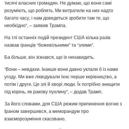
тисячі власних громадян. Не думаю, що вони самі
розуміють, що роблять. Ми витратили на них надто
багато часу, і нам доведеться зробити там те, що
необхідно”, – заявив Трампа.
На тлі останніх подій президент США кілька разів
назвав іранців “божевільними” та “злими”.
Ба більше, він зізнався, що їх ненавидить.
“Вони – невдахи. Інакше вони давно уклали б із нами
угоду. Ми вже ліквідували їхнє перше керівництво, а
потім і друге. Це злі й хворі люди. Їх потрібно знищити
під корінь, як ракову пухлину”, – додав Трамп.
За його словами, для США режим припинення вогню з
Іраном завершився, а меморандум про
взаєморозуміння скасовано.