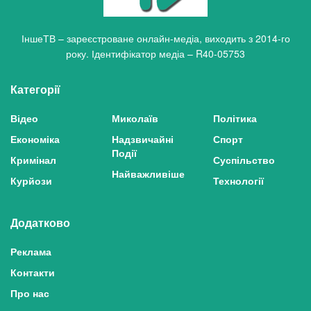
ІншеТВ – зареєстроване онлайн-медіа, виходить з 2014-го
року. Ідентифікатор медіа – R40-05753
Категорії
Відео
Миколаїв
Політика
Економіка
Надзвичайні
Спорт
Події
Кримінал
Суспільство
Найважливіше
Курйози
Технології
Додатково
Реклама
Контакти
Про нас