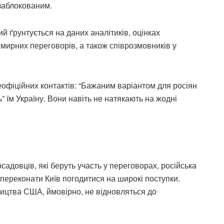
заблокованим.
кий ґрунтується на даних аналітиків, оцінках
 мирних переговорів, а також співрозмовників у
еофіційних контактів: “Бажаним варіантом для росіян
” їм Україну. Вони навіть не натякають на жодні
адовців, які беруть участь у переговорах, російська
переконати Київ погодитися на широкі поступки.
ицтва США, ймовірно, не відновляться до