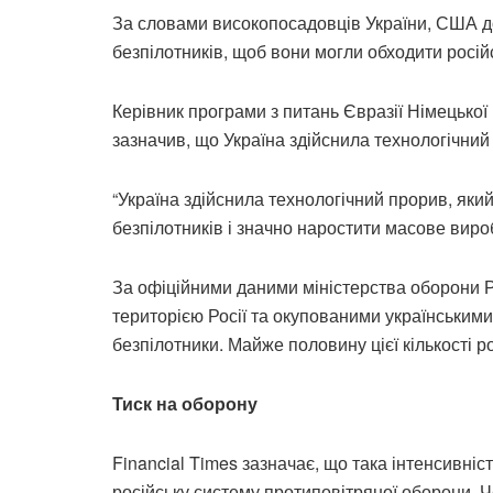
За словами високопосадовців України, США 
безпілотників, щоб вони могли обходити росій
Керівник програми з питань Євразії Німецько
зазначив, що Україна здійснила технологічний
“Україна здійснила технологічний прорив, як
безпілотників і значно наростити масове вироб
За офіційними даними міністерства оборони Р
територією Росії та окупованими українськими
безпілотники. Майже половину цієї кількості р
Тиск на оборону
Financial Times зазначає, що така інтенсивні
російську систему протиповітряної оборони. 