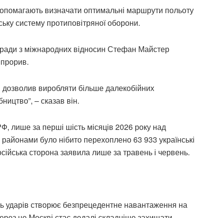
допомагають визначати оптимальні маршрути польоту
ську систему протиповітряної оборони.
ї ради з міжнародних відносин Стефан Майстер
 прорив.
ий дозволив виробляти більше далекобійних
ництво”, – сказав він.
Ф, лише за перші шість місяців 2026 року над
 районами було нібито перехоплено 63 933 українські
осійська сторона заявила лише за травень і червень.
сть ударів створює безпрецедентне навантаження на
Через це Москві стає дедалі складніше захищати