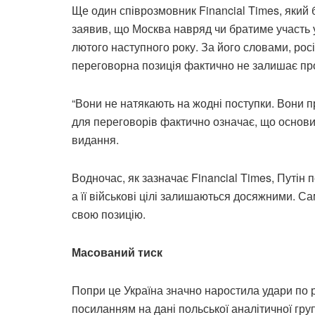
Ще один співрозмовник Financial Times, який б
заявив, що Москва навряд чи братиме участь 
лютого наступного року. За його словами, росі
переговорна позиція фактично не залишає про
“Вони не натякають на жодні поступки. Вони 
для переговорів фактично означає, що основи
видання.
Водночас, як зазначає Financial Times, Путін 
а її військові цілі залишаються досяжними. С
свою позицію.
Масований тиск
Попри це Україна значно наростила удари по ро
посиланням на дані польської аналітичної гр