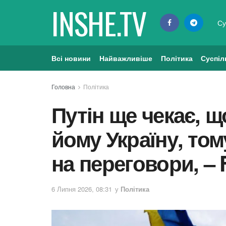
INSHE.TV
Су
Всі новини
Найважливіше
Політика
Суспіл
Головна
Політика
Путін ще чекає, 
йому Україну, том
на переговори, – 
6 Липня 2026, 08:31
у
Політика