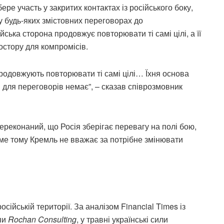
ере участь у закритих контактах із російського боку,
у будь-яких змістовних переговорах до
йська сторона продовжує повторювати ті самі цілі, а її
стору для компромісів.
продовжують повторювати ті самі цілі… Їхня основа
 для переговорів немає”, – сказав співрозмовник
переконаний, що Росія зберігає перевагу на полі бою,
аме тому Кремль не вважає за потрібне змінювати
сійській території. За аналізом Financial Times із
упи
Rochan Consulting
, у травні українські сили