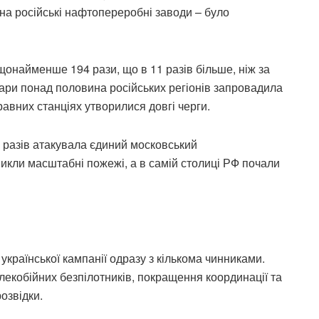
 на російські нафтопереробні заводи – було
 щонайменше 194 рази, що в 11 разів більше, ніж за
дари понад половина російських регіонів запровадила
авних станціях утворилися довгі черги.
а разів атакувала єдиний московський
икли масштабні пожежі, а в самій столиці РФ почали
української кампанії одразу з кількома чинниками.
лекобійних безпілотників, покращення координації та
озвідки.