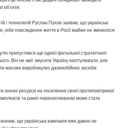
і об’єкти.
ій і технологій Руслан Пухов заявив, що українські
 ніби повсякденне життя в Росії майже не змінилося
тін припустився ще однієї фатальної стратегічної
го. Він не зміг змусити Україну капітулювати, але
ути масове виробництво далекобійних засобів
ти значні ресурси на посилення своєї протиповітряної
комплексів та ракет-перехоплювачів може стати
значив, що українська кампанія вже давно не