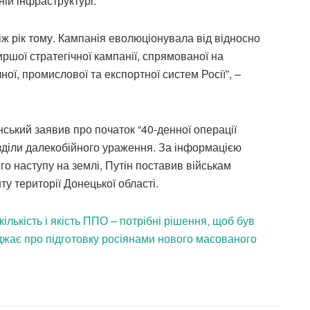
й інфраструктурі.
іж рік тому. Кампанія еволюціонувала від відносно
иршої стратегічної кампанії, спрямованої на
ої, промислової та експортної систем Росії”, –
ький заявив про початок “40-денної операції
озділи далекобійного ураження. За інформацією
го наступу на землі, Путін поставив військам
у території Донецької області.
кількість і якість ППО – потрібні рішення, щоб був
джає про підготовку росіянами нового масованого