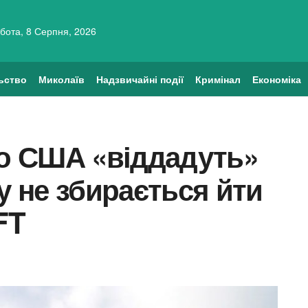
бота, 8 Серпня, 2026
ьство
Миколаїв
Надзвичайні події
Кримінал
Економіка
що США «віддадуть»
у не збирається йти
FT