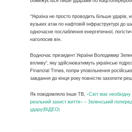
обмежується лише ударами по нафтопереробні
“Україна не просто проводить більше ударів, н
вузьких атак по нафтовій інфраструктурі до ш
одночасне послаблення енергетичної, логістичн
наголосив він.
Водночас президент України Володимир Зеленс
впливу”, яку здійснюватимуть українські підр
Financial Times, попри уповільнення російсько
завдання до кінця року повністю захопити решт
Як повідомляло Інше ТВ,
«Світ має необхідну 
реальний захист життя» – Зеленський попере
удару(ВІДЕО)