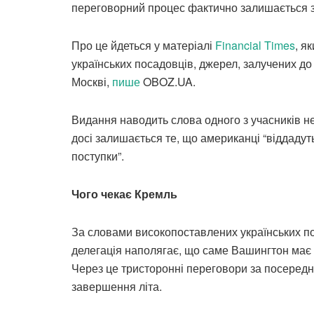
переговорний процес фактично залишається 
Про це йдеться у матеріалі
Financial Times
, я
українських посадовців, джерел, залучених до
Москві,
пише
OBOZ.UA.
Видання наводить слова одного з учасників н
досі залишається те, що американці “віддадуть
поступки”.
Чого чекає Кремль
За словами високопоставлених українських пос
делегація наполягає, що саме Вашингтон має 
Через це тристоронні переговори за посередн
завершення літа.