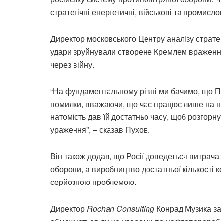
стратегічні енергетичні, військові та промислов
Директор московського Центру аналізу стратег
удари зруйнували створене Кремлем враження,
через війну.
“На фундаментальному рівні ми бачимо, що Пу
помилки, вважаючи, що час працює лише на ньо
натомість дав їй достатньо часу, щоб розгорн
ураження”, – сказав Пухов.
Він також додав, що Росії доведеться витрача
оборони, а виробництво достатньої кількості 
серйозною проблемою.
Директор
Rochan Consulting
Конрад Музика за