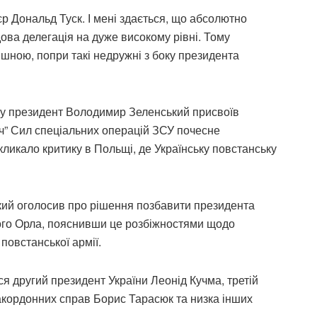
’єр Дональд Туск. І мені здається, що абсолютно
дова делегація на дуже високому рівні. Тому
шною, попри такі недружні з боку президента
оку президент Володимир Зеленський присвоїв
ч” Сил спеціальних операцій ЗСУ почесне
ликало критику в Польщі, де Українську повстанську
ий оголосив про рішення позбавити президента
ого Орла, пояснивши це розбіжностями щодо
 повстанської армії.
ся другий президент України Леонід Кучма, третій
акордонних справ Борис Тарасюк та низка інших