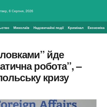
твер, 6 Серпня, 2026
ьство
Миколаїв
Надзвичайні події
Кримінал
Економіка
оловками” йде
атична робота”, –
польську кризу