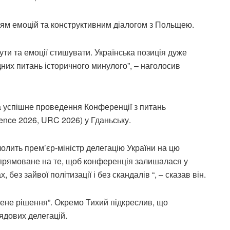
ям емоцій та конструктивним діалогом з Польщею.
кути та емоції стишувати. Українська позиція дуже
адних питань історичного минулого”, – наголосив
а успішне проведення Конференції з питань
ence 2026, URC 2026) у Гданьську.
чолить прем’єр-міністр делегацію України на цю
прямоване на те, щоб конференція залишалася у
без зайвої політизації і без скандалів “, – сказав він.
жене рішення”. Окремо Тихий підкреслив, що
ядових делегацій.