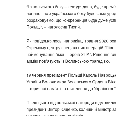
“І з польського боку – теж урядова, буде прем
логічно, шо з українського боку буде саме уря
розраховуємо, що конференція буде дуже успі
Польщі”, – наголосив Тихий.
Як повідомлялось, наприкінці травня 2026 р
Окремому центру спеціальних операцій “Півні
найменування “імені Героїв УПА”. Рішення вик
армію пов’язують із Волинською трагедією.
19 червня президент Польщі Кароль Навроцьк
України Володимира Зеленського Ордена Біл
історичної пам’яті та ставлення до Української
Після цього від польської нагороди відмовили
президент Віктор Ющенко, колишній міністр з
українських державних діячів.