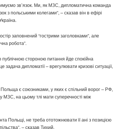
имуємо зв’язок. Ми, як МЗС, дипломатична команда
ок з польськими колегами”, – сказав він в ефірі
Україна.
остір заповнений “гострими заголовками”, але
чна робота”.
ю публічною стороною питання йде спокійна
е задача дипломатії – врегулювати кризові ситуації,
 Польща є союзниками, у яких є спільний ворог – РФ,
и у МЗС, на цьому тлі мати суперечності між
та Польщі, не треба ототожнювати її ані з позицією
пільства”, – сказав Тихий.