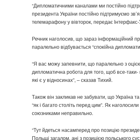
“Дипломатичними каналами ми постійно підтр
президента України постійно підтримуємо зв’яз
телемарафону у вівторок, передає Інтерфакс-
Речник наголосив, що зараз інформаційний пр
паралельно відбувається “спокійна дипломати
“Я вас можу запевнити, що паралельно з оціє
дипломатична робота для того, щоб все-таки- ц
які є у відносинах”, – сказав Тихий.
Також він закликав не забувати, що Україна та
“як і багато століть перед цим”. Як наголосил
союзниками неправильно.
“Тут йдеться насамперед про позицію президен
Польщі загалом, ані з позицією польського сус