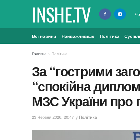
INSHE.TV
Че
Всі новини
Найважливіше
Політика
Суспіл
Головна
Політика
За “гострими заг
“спокійна диплом
МЗС України про 
23 Червня 2026, 20:47
у
Політика