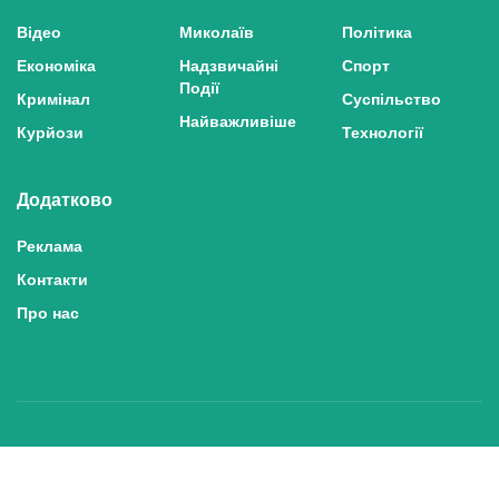
Відео
Миколаїв
Політика
Економіка
Надзвичайні
Спорт
Події
Кримінал
Суспільство
Найважливіше
Курйози
Технології
Додатково
Реклама
Контакти
Про нас
Політика конфіденційності та захисту персональних даних
Політика користування сайтом
Правила використання матеріалів сайту