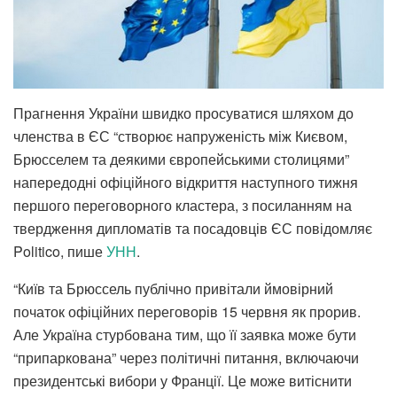
Прагнення України швидко просуватися шляхом до
членства в ЄС “створює напруженість між Києвом,
Брюсселем та деякими європейськими столицями”
напередодні офіційного відкриття наступного тижня
першого переговорного кластера, з посиланням на
твердження дипломатів та посадовців ЄС повідомляє
Politico, пише
УНН
.
“Київ та Брюссель публічно привітали ймовірний
початок офіційних переговорів 15 червня як прорив.
Але Україна стурбована тим, що її заявка може бути
“припаркована” через політичні питання, включаючи
президентські вибори у Франції. Це може витіснити