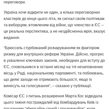
переговори.
Україна хоче відкрити не один, а кілька переговорних
кластерів до кінця цього літа, як сигнал своїм політикам
та виборцям, втомленим від війни, що членство в ЄС –
це реальна перспектива, а не нездійсненна мрія, вказує
видання.
“Брюссель стурбований розчаруванням як фактором
ризику для внутрішніх реформ України. Дійсно, прогрес
в ухваленні ключових законів, необхідних для вступу до
ЄС, сповільнився в останні місяці на тлі незаповнених
місць у Раді, національному парламенті, та побоювань,
що деякі заходи не отримають більшості, якщо їх
винесуть на голосування”, – сказано у публікації.
Комісар ЄС з питань розширення Марта Кос відвідала
цього тижня постраждалий від бомбардувань Київ із
посланням “зберігайте спокій і продовжуйте”, коли