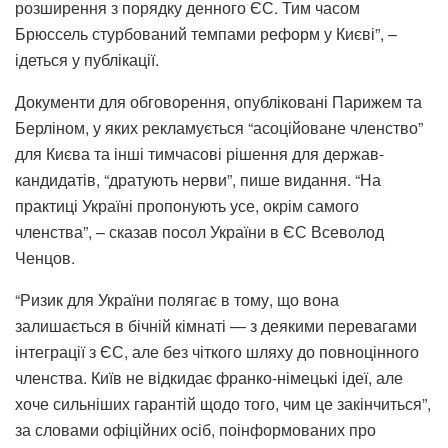
розширення з порядку денного ЄС. Тим часом
Брюссель стурбований темпами реформ у Києві”, –
ідеться у публікації.
Документи для обговорення, опубліковані Парижем та
Берліном, у яких рекламується “асоційоване членство”
для Києва та інші тимчасові рішення для держав-
кандидатів, “дратують нерви”, пише видання. “На
практиці Україні пропонують усе, окрім самого
членства”, – сказав посол України в ЄС Всеволод
Ченцов.
“Ризик для України полягає в тому, що вона
залишається в бічній кімнаті — з деякими перевагами
інтеграції з ЄС, але без чіткого шляху до повноцінного
членства. Київ не відкидає франко-німецькі ідеї, але
хоче сильніших гарантій щодо того, чим це закінчиться”,
за словами офіційних осіб, поінформованих про