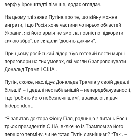
верф у Кронштадті пізніше, додає оглядач.
На цьому тлі заяви Путіна про те, що війну можна
виграти, і що Росія хоче частини чотирьох областей
України, які його армія не змогла повністю підкорити
силою зброї, виглядали “досить дикими”.
При цьому російський лідер “був готовий вести мирні
переговори на тих умовах, які могли б запропонувати
Дональд Трамп і США”.
Путін, схоже, наслідує Дональда Трампа у своїй дедалі
більшій – і дедалі нестабільнішій – непередбачуваності,
і це “робить його небезпечнішим”, вважає оглядач
Independent.
“Я запитав доктора Фіону Гілл, радницю з питань Росії
трьох президентів США, включно із Трампом за його
першого терміну, чи не “стає Путін дивнішим”? “Так”, –