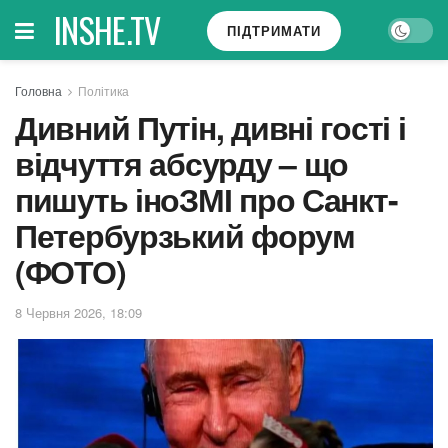
INSHE.TV
ПІДТРИМАТИ
Головна
Політика
Дивний Путін, дивні гості і
відчуття абсурду – що
пишуть іноЗМІ про Санкт-
Петербурзький форум
(ФОТО)
8 Червня 2026, 18:09