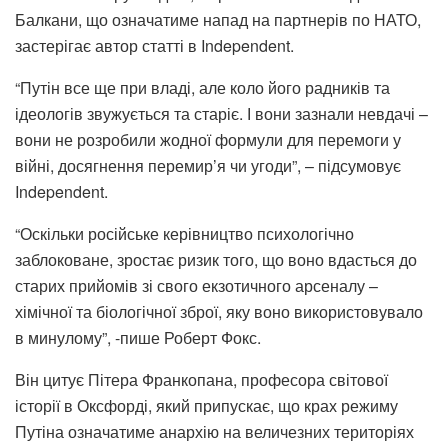
Балкани, що означатиме напад на партнерів по НАТО,
застерігає автор статті в Independent.
“Путін все ще при владі, але коло його радників та
ідеологів звужується та старіє. І вони зазнали невдачі –
вони не розробили жодної формули для перемоги у
війні, досягнення перемир’я чи угоди”, – підсумовує
Independent.
“Оскільки російське керівництво психологічно
заблоковане, зростає ризик того, що воно вдасться до
старих прийомів зі свого екзотичного арсеналу –
хімічної та біологічної зброї, яку воно використовувало
в минулому”, -пише Роберт Фокс.
Він цитує Пітера Франкопана, професора світової
історії в Оксфорді, який припускає, що крах режиму
Путіна означатиме анархію на величезних територіях