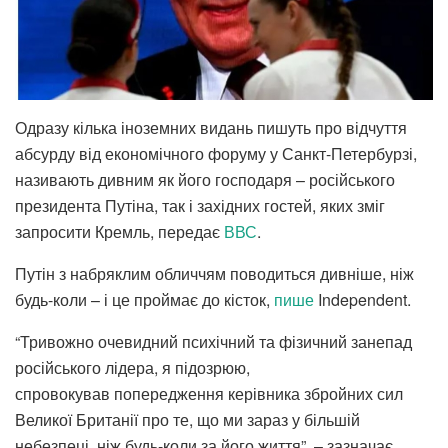
Одразу кілька іноземних видань пишуть про відчуття
абсурду від економічного форуму у Санкт-Петербурзі,
називають дивним як його господаря – російського
президента Путіна, так і західних гостей, яких зміг
запросити Кремль, передає
ВВС
.
Путін з набряклим обличчям поводиться дивніше, ніж
будь-коли – і це проймає до кісток,
пише
Independent.
“Тривожно очевидний психічний та фізичний занепад
російського лідера, я підозрюю,
спровокував попередження керівника збройних сил
Великої Британії про те, що ми зараз у більшій
небезпеці, ніж будь-коли за його життя”, – зазначає