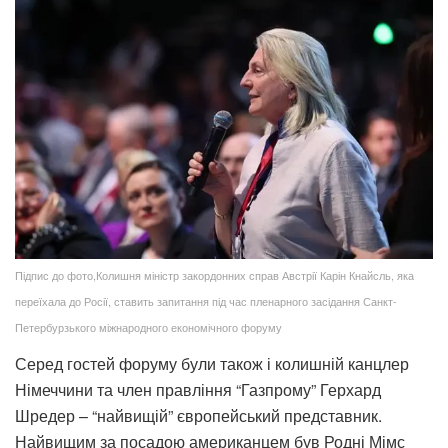
Підпис до фото,Колишня міністр закордонних справ Австрії Карін Кнайсль, яка
переїхала до Росії, ставить запитання під час пленарного засідання Санкт-
Петербурзького міжнародного економічного форуму
Серед гостей форуму були також і колишній канцлер
Німеччини та член правління “Газпрому” Герхард
Шредер – “найвищій” європейський представник.
Найвищим за посадою американцем був Родні Мімс