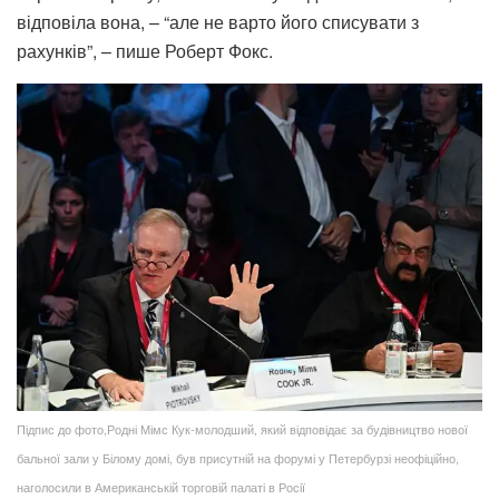
відповіла вона, – “але не варто його списувати з
рахунків”, – пише Роберт Фокс.
Підпис до фото,Родні Мімс Кук-молодший, який відповідає за будівництво нової
бальної зали у Білому домі, був присутній на форумі у Петербурзі неофіційно,
наголосили в Американській торговій палаті в Росії