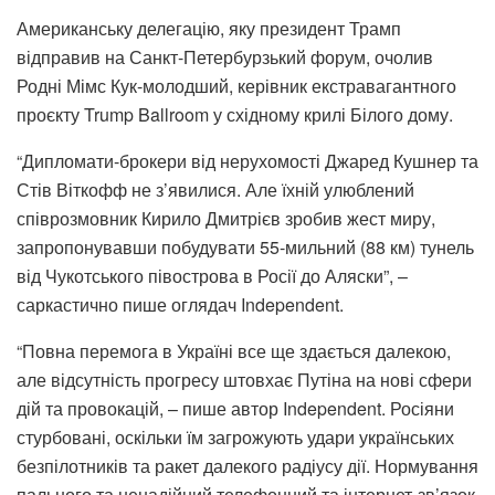
Американську делегацію, яку президент Трамп
відправив на Санкт-Петербурзький форум, очолив
Родні Мімс Кук-молодший, керівник екстравагантного
проєкту Trump Ballroom у східному крилі Білого дому.
“Дипломати-брокери від нерухомості Джаред Кушнер та
Стів Віткофф не з’явилися. Але їхній улюблений
співрозмовник Кирило Дмитрієв зробив жест миру,
запропонувавши побудувати 55-мильний (88 км) тунель
від Чукотського півострова в Росії до Аляски”, –
саркастично пише оглядач Independent.
“Повна перемога в Україні все ще здається далекою,
але відсутність прогресу штовхає Путіна на нові сфери
дій та провокацій, – пише автор Independent. Росіяни
стурбовані, оскільки їм загрожують удари українських
безпілотників та ракет далекого радіусу дії. Нормування
пального та ненадійний телефонний та інтернет-зв’язок