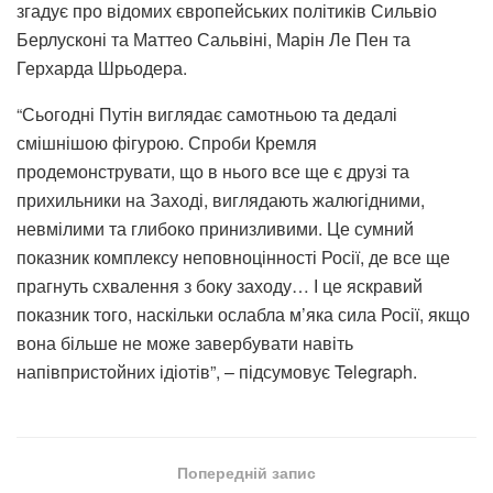
згадує про відомих європейських політиків Сильвіо
Берлусконі та Маттео Сальвіні, Марін Ле Пен та
Герхарда Шрьодера.
“Сьогодні Путін виглядає самотньою та дедалі
смішнішою фігурою. Спроби Кремля
продемонструвати, що в нього все ще є друзі та
прихильники на Заході, виглядають жалюгідними,
невмілими та глибоко принизливими. Це сумний
показник комплексу неповноцінності Росії, де все ще
прагнуть схвалення з боку заходу… І це яскравий
показник того, наскільки ослабла м’яка сила Росії, якщо
вона більше не може завербувати навіть
напівпристойних ідіотів”, – підсумовує Telegraph.
Попередній запис