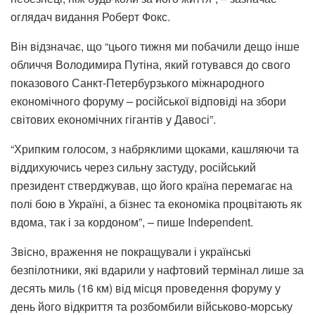
оглядач видання Роберт Фокс.
Він відзначає, що “цього тижня ми побачили дещо інше
обличчя Володимира Путіна, який готувався до свого
показового Санкт-Петербурзького міжнародного
економічного форуму – російської відповіді на збори
світових економічних гігантів у Давосі”.
“Хрипким голосом, з набряклими щоками, кашляючи та
віддихуючись через сильну застуду, російський
президент стверджував, що його країна перемагає на
полі бою в Україні, а бізнес та економіка процвітають як
вдома, так і за кордоном”, – пише Independent.
Звісно, враження не покращували і українські
безпілотники, які вдарили у нафтовий термінал лише за
десять миль (16 км) від місця проведення форуму у
день його відкриття та розбомбили військово-морську