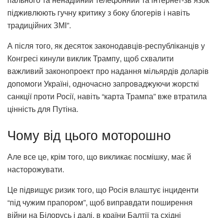
підживлюють гучну критику з боку блогерів і навіть
традиційних ЗМІ”.
А після того, як десяток законодавців-республіканців у
Конгресі кинули виклик Трампу, щоб схвалити
важливий законопроект про надання мільярдів доларів
допомоги Україні, одночасно запроваджуючи жорсткі
санкції проти Росії, навіть “карта Трампа” вже втратила
цінність для Путіна.
Чому від цього моторошно
Але все це, крім того, що викликає посмішку, має й
насторожувати.
Це підвищує ризик того, що Росія влаштує інциденти
“під чужим прапором”, щоб виправдати поширення
війни на Білорусь і далі, в країни Балтії та східні