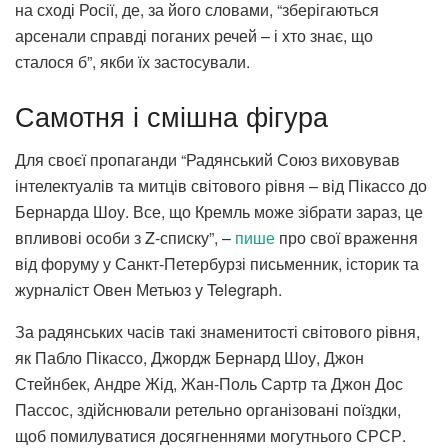
на сході Росії, де, за його словами, “зберігаються
арсенали справді поганих речей – і хто знає, що
сталося б”, якби їх застосували.
Самотня і смішна фігура
Для своєї пропаганди “Радянський Союз виховував
інтелектуалів та митців світового рівня – від Пікассо до
Бернарда Шоу. Все, що Кремль може зібрати зараз, це
впливові особи з Z-списку”, –
пише
про свої враження
від форуму у Санкт-Петербурзі письменник, історик та
журналіст Овен Метьюз у Telegraph.
За радянських часів такі знаменитості світового рівня,
як Пабло Пікассо, Джордж Бернард Шоу, Джон
Стейнбек, Андре Жід, Жан-Поль Сартр та Джон Дос
Пассос, здійснювали ретельно організовані поїздки,
щоб помилуватися досягненнями могутнього СРСР.