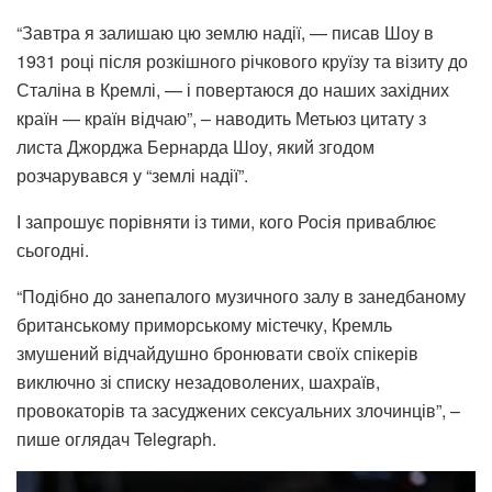
“Завтра я залишаю цю землю надії, — писав Шоу в
1931 році після розкішного річкового круїзу та візиту до
Сталіна в Кремлі, — і повертаюся до наших західних
країн — країн відчаю”, – наводить Метьюз цитату з
листа Джорджа Бернарда Шоу, який згодом
розчарувався у “землі надії”.
І запрошує порівняти із тими, кого Росія приваблює
сьогодні.
“Подібно до занепалого музичного залу в занедбаному
британському приморському містечку, Кремль
змушений відчайдушно бронювати своїх спікерів
виключно зі списку незадоволених, шахраїв,
провокаторів та засуджених сексуальних злочинців”, –
пише оглядач Telegraph.