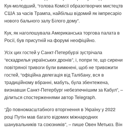
Кук-молодший, “голова Комісії образотворчих мистецтв
США за часів Трампа, найбільш відомий як імпресаріо
нового бального залу Білого дому”.
Кук, як наголошувала Американська торгова палата в
Росії, був присутній на форумі неофіційно.
Усіх цих гостей у Санкт-Петербурзі зустрічала
“ескадрилья українських дронів”, і, попри те, що сирени
повітряної тривоги були вимкнені, щоб не тривожити
гостей, “офіційна делегація від Талібану, вся в
традиційному вбранні, мабуть, була збентежена,
визнавши Санкт-Петербург небезпечнішим за Кабул”, –
ділиться спостерженнями автор Telegraph.
“До повномасштабного вторгнення в Україну у 2022
році Путін мав багато відомих міжнародних
шанувальників та союзників”, – пише Овен Метьюз. Він