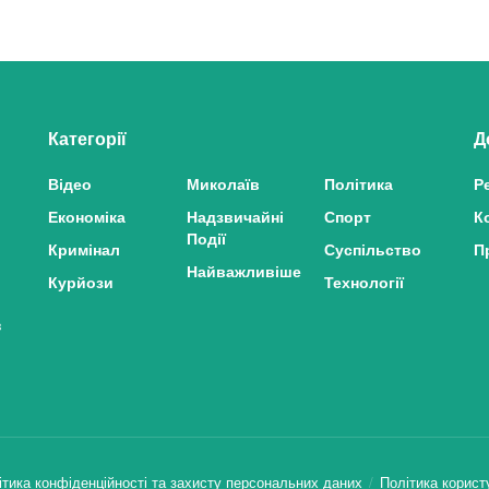
Категорії
Д
Відео
Миколаїв
Політика
Р
Економіка
Надзвичайні
Спорт
К
Події
Кримінал
Суспільство
П
Найважливіше
Курйози
Технології
з
ітика конфіденційності та захисту персональних даних
Політика корист