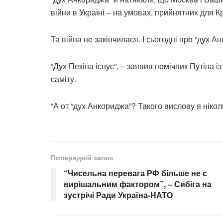
війни в Україні – на умовах, прийнятних для К
Та війна не закінчилася. І сьогодні про “дух 
“Дух Пекіна існує”, – заявив помічник Путіна 
саміту.
“А от “дух Анкориджа”? Такого вислову я нікол
Попередній запис
“Чисельна перевага РФ більше не є
вирішальним фактором”, – Сибіга на
зустрічі Ради Україна-НАТО