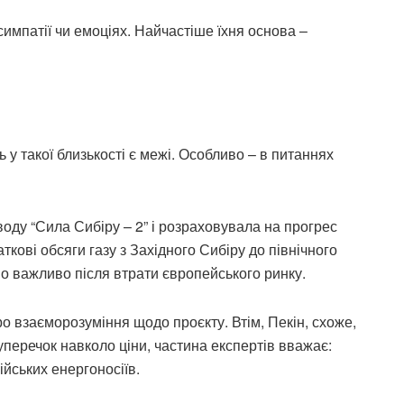
симпатії чи емоціях. Найчастіше їхня основа –
ть у такої близькості є межі. Особливо – в питаннях
воду “Сила Сибіру – 2” і розраховувала на прогрес
ткові обсяги газу з Західного Сибіру до північного
о важливо після втрати європейського ринку.
о взаєморозуміння щодо проєкту. Втім, Пекін, схоже,
уперечок навколо ціни, частина експертів вважає:
ійських енергоносіїв.