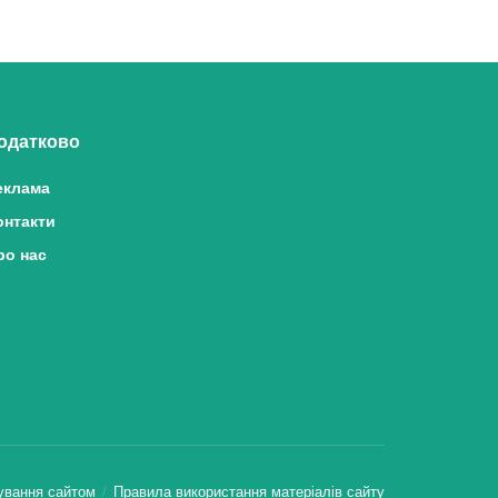
одатково
еклама
онтакти
ро нас
ування сайтом
Правила використання матеріалів сайту