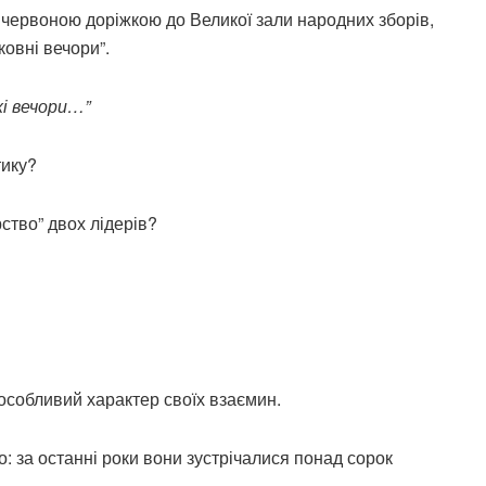
 червоною доріжкою до Великої зали народних зборів,
ковні вечори”.
хі вечори…”
тику?
ство” двох лідерів?
особливий характер своїх взаємин.
ьо: за останні роки вони зустрічалися понад сорок