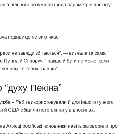
ли “спільного розуміння щодо параметрів проєкту”.
.
оча подиву це не викликає.
тереси не завжди збігаються”, — визнала та сама
о Путіна й Сі поруч. “Інакше й бути не може, коли
сленням світових гравців”.
 “духу Пекіна”
ружба –
Ред
.) використовували й для іншого гучного
сія й США обіцяли потепління у відносинах.
 на Алясці російські чиновники навіть заговорили про
ингтон нібито знайшли спільне бачення завершення