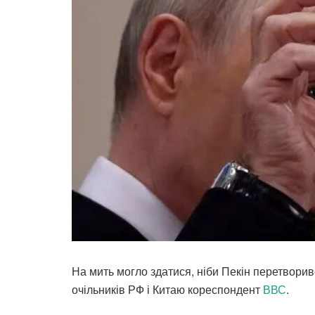
На мить могло здатися, ніби Пекін перетворивс
очільників РФ і Китаю кореспондент
ВВС
.