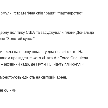
мули: “стратегічна співпраця”, “партнерство”,
ядерну політику США та засуджували плани Дональда
ни “Золотий купол”.
винесла на першу шпальту два великі фото. На
рапом президентського літака Air Force One після
 архівний кадр, де Путін і Сі йдуть пліч-о-пліч.
монструють єдність на світовій арені.
ні обійми.