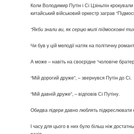
Коли Володимир Путін і Сі Цзіньпін крокували
китайський військовий оркестр заграв “Підмос
“Якби знали ви, як серцю милі підмосковні ти
Чи був у цій мелодії натяк на політичну роман
А може – навіть на своєрідне “чоловіче братер
“Мій дорогий друже”, – звернувся Путін до Сі.
“Мій давній друже”, – відповів Сі Путіну.
Обидва лідери давно люблять підкреслювати 
І часу для цього в них було більш ніж достатн
разів.