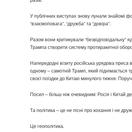
У публічних виступах знову лунали знайомі фор
“взаємоповага”, “дружба” та “довіра”.
Разом вони критикували “безвідповідальну” 
Трампа створити систему протиракетної оборо
Напередодні візиту російська урядова преса 
одному – самотній Трамп, який піднімається т
своєї поїздки до Китаю минулого тижня. Поруч –
Посил – більш ніж очевидним: Росія і Китай де
Та політика – це не пісні про кохання і не друж
Це геополітика.