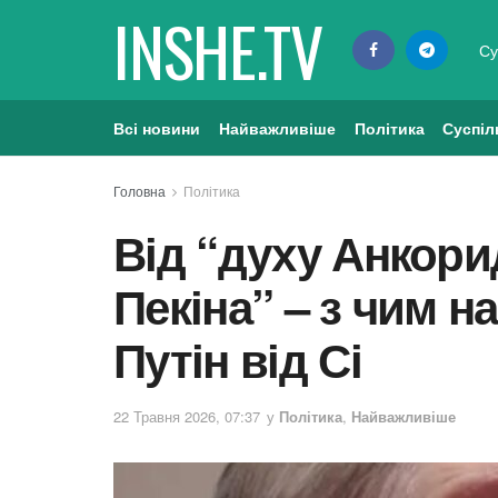
INSHE.TV
Су
Всі новини
Найважливіше
Політика
Суспіл
Головна
Політика
Від “духу Анкори
Пекіна” – з чим 
Путін від Сі
22 Травня 2026, 07:37
у
Політика
,
Найважливіше