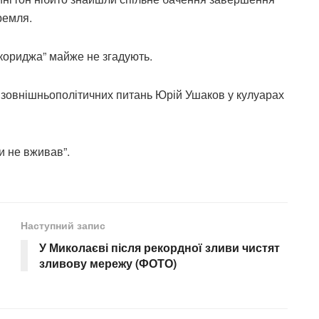
ремля.
Анкориджа” майже не згадують.
із зовнішньополітичних питань Юрій Ушаков у кулуарах
и не вживав”.
Наступний запис
У Миколаєві після рекордної зливи чистят
зливову мережу (ФОТО)