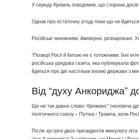
У середу Кремль повідомив, що сторони досяг
Однак про остаточну угоду поки що не йдеться
Російські чиновники, ймовірно, розчаровані. Х
“Позиції Росії й Китаю не є тотожними. Їхні ін
російська урядова газета, яка публікувала фот
йдеться про дві настільки великі держави з ми
Від “духу Анкориджа” до
Ще не так давно слово “броманс” (чоловіча д
політичного союзу – Путіна і Трампа, коли Ро
Після зустрічі двох президентів минулого літа
“дух Анкориджа” й натякали, що Москва і Ваш