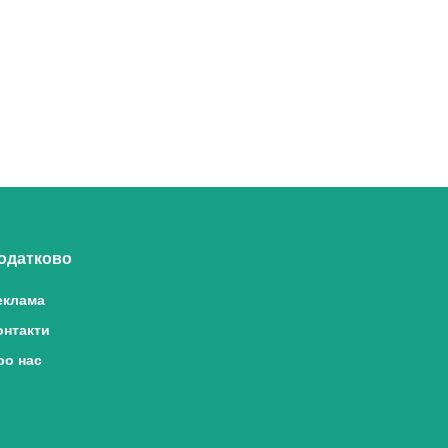
одатково
еклама
онтакти
ро нас