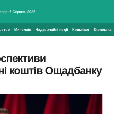
твер, 6 Серпня, 2026
ьство
Миколаїв
Надзвичайні події
Кримінал
Економіка
рспективи
ні коштів Ощадбанку