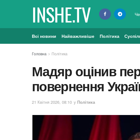
INSHE.TV
Че
Всі новини
Найважливіше
Політика
Суспіл
Головна
Політика
Мадяр оцінив пе
повернення Украї
21 Квітня 2026, 08:10
у
Політика