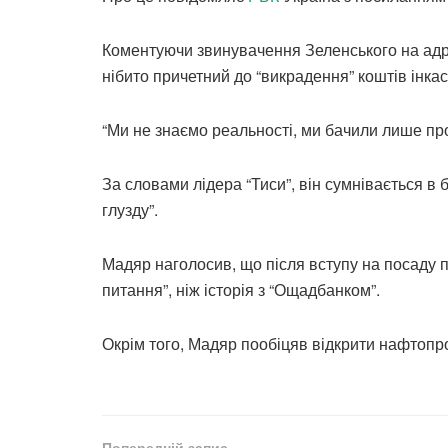
Коментуючи звинувачення Зеленського на адр
нібито причетний до “викрадення” коштів інка
“Ми не знаємо реальності, ми бачили лише про
За словами лідера “Тиси”, він сумнівається в 
глузду”.
Мадяр наголосив, що після вступу на посаду 
питання”, ніж історія з “Ощадбанком”.
Окрім того, Мадяр пообіцяв відкрити нафтопро
Попередній запис