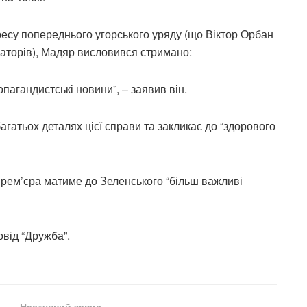
есу попереднього угорського уряду (що Віктор Орбан
саторів), Мадяр висловився стримано:
пагандистські новини”, – заявив він.
багатьох деталях цієї справи та закликає до “здорового
прем’єра матиме до Зеленського “більш важливі
від “Дружба”.
Наступний запис