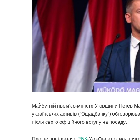
Майбутній прем’єр-міністр Угорщини Петер М
українських активів (“Ощадбанку”) обговорю
після свого офіційного вступу на посаду.
Про це повідомляє
РБК
-Україна з посиланням 