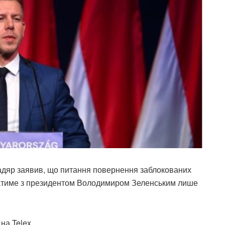
адяр заявив, що питання повернення заблокованих
ватиме з президентом Володимиром Зеленським лише
на Telex.