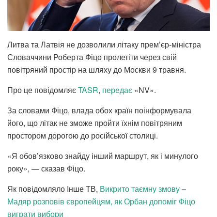
Литва та Латвія не дозволили літаку прем’єр-міністра
Словаччини Роберта Фіцо пролетіти через свій
повітряний простір на шляху до Москви 9 травня.
Про це повідомляє
TASR
,
передає
«NV».
За словами Фіцо, влада обох країн поінформувала
його, що літак не зможе пройти їхнім повітряним
простором дорогою до російської столиці.
«Я обов’язково знайду інший маршрут, як і минулого
року», — сказав Фіцо.
Як повідомляло Інше ТВ,
Викрито таємну змову –
Мадяр розповів європейцям, як Орбан допоміг Фіцо
виграти вибори