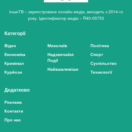
ІншеТВ – зареєстроване онлайн-медіа, виходить з 2014-го
року. Ідентифікатор медіа – R40-05753
Категорії
Відео
Миколаїв
Політика
Економіка
Надзвичайні
Спорт
Події
Кримінал
Суспільство
Найважливіше
Курйози
Технології
Додатково
Реклама
Контакти
Про нас