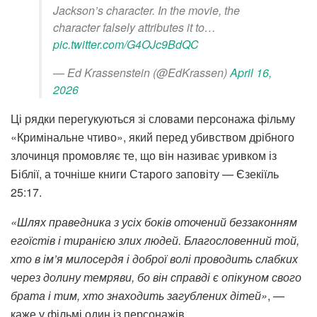
Jackson’s character. In the movie, the
character falsely attributes it to…
pic.twitter.com/G4OJc9BdQC
— Ed Krassenstein (@EdKrassen)
April 16,
2026
Ці рядки перегукуються зі словами персонажа фільму
«Кримінальне чтиво», який перед убивством дрібного
злочинця промовляє те, що він називає уривком із
Біблії, а точніше книги Старого заповіту — Єзекіїль
25:17.
«Шлях праведника з усіх боків оточений беззаконням
егоїстів і тиранією злих людей. Благословенний той,
хто в ім’я милосердя і доброї волі проводить слабких
через долину темряви, бо він справді є опікуном свого
брата і тим, хто знаходить загублених дітей»
, —
каже у фільмі один із персонажів.