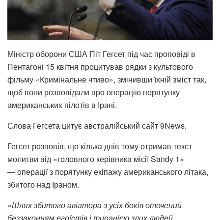
Міністр оборони США Піт Гегсет під час проповіді в
Пентагоні 15 квітня процитував рядки з культового
фільму «Кримінальне чтиво», змінивши їхній зміст так,
щоб вони розповідали про операцію порятунку
американських пілотів в Ірані.
Слова Гегсета цитує австралійський сайт 9News.
Гегсет розповів, що кілька днів тому отримав текст
молитви від «головного керівника місії Sandy 1»
— операції з порятунку екіпажу американського літака,
збитого над Іраном.
«Шлях збитого авіатора з усіх боків оточений
беззаконням егоїстів і тиранією злих людей.