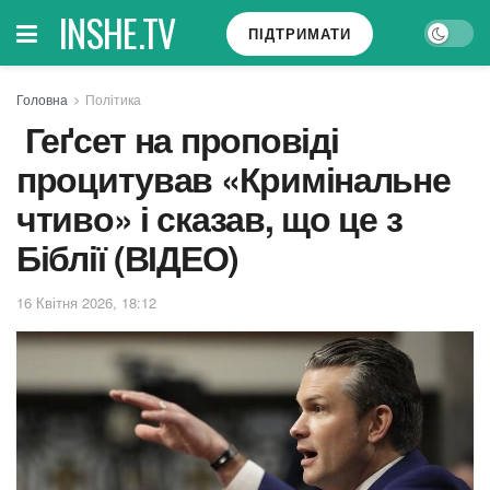
INSHE.TV
ПІДТРИМАТИ
Головна
Політика
Геґсет на проповіді
процитував «Кримінальне
чтиво» і сказав, що це з
Біблії (ВІДЕО)
16 Квітня 2026, 18:12