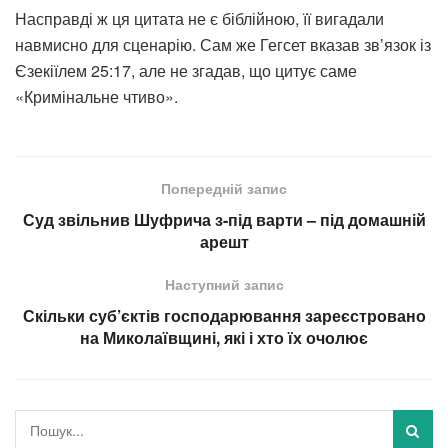
Насправді ж ця цитата не є біблійною, її вигадали
навмисно для сценарію. Сам же Гегсет вказав зв’язок із
Єзекіїлем 25:17, але не згадав, що цитує саме
«Кримінальне чтиво».
Попередній запис
Суд звільнив Шуфрича з-під варти – під домашній
арешт
Наступний запис
Скільки суб’єктів господарювання зареєстровано
на Миколаївщині, які і хто їх очолює