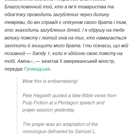
Благословенний той, хто в ім’я товариства та
обов’язку проводить загублених через долину
темряви, бо він справді є опікуном свого брата і тим,
хто знаходить загублених дітей. І я обрушу на тебе
велику помсту і лютий гнів на тих, хто намагається
захопити й знищити мого брата. І ти пізнаєш, що мій
позивний — Sandy 1, коли я здійсню свою помсту на
тобі. Амінь»
, — зачитав її американський міністр,
передає
Громадське
.
Wow this is embarrassing!
Pete Hegseth quoted a fake Bible verse from
Pulp Fiction at a Pentagon speech and
prayer session yesterday.
The prayer was an adaptation of the
monologue delivered by Samuel L.