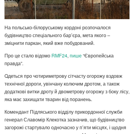
На польсько-білоруському кордоні розпочалося
будівництво спеціального бар’єра, мета якого –
зміцнити паркан, який вже побудований.
Про це стало відомо
RMF24
,
пише
“Європейська
правда”.
Qдеться про чотириметрову сітчасту огорожу вздовж
технічної дороги, увінчану колючим дротом, а також
додаткові витки дроту й двометрову огорожу з боку лісу,
яка має захищати тварин від поранень.
Комендант Підляського відділу прикордонної служби
генерал Славомір Клекотка зазначив, що будівництво
загорожі стартувало одночасно у п’яти місцях, і щодня