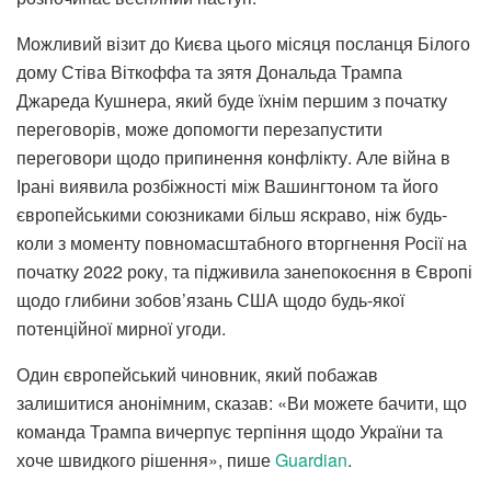
Можливий візит до Києва цього місяця посланця Білого
дому Стіва Віткоффа та зятя Дональда Трампа
Джареда Кушнера, який буде їхнім першим з початку
переговорів, може допомогти перезапустити
переговори щодо припинення конфлікту. Але війна в
Ірані виявила розбіжності між Вашингтоном та його
європейськими союзниками більш яскраво, ніж будь-
коли з моменту повномасштабного вторгнення Росії на
початку 2022 року, та підживила занепокоєння в Європі
щодо глибини зобов’язань США щодо будь-якої
потенційної мирної угоди.
Один європейський чиновник, який побажав
залишитися анонімним, сказав: «Ви можете бачити, що
команда Трампа вичерпує терпіння щодо України та
хоче швидкого рішення», пише
Guardian
.