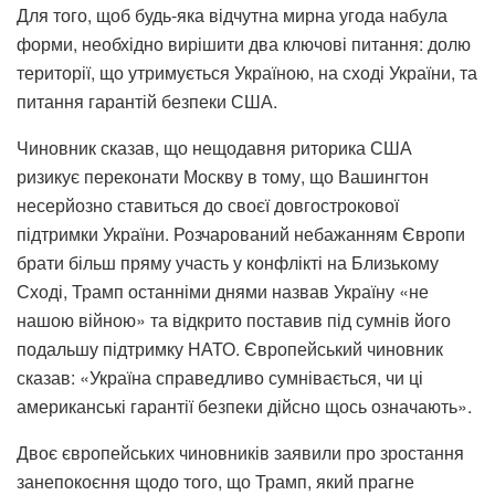
Для того, щоб будь-яка відчутна мирна угода набула
форми, необхідно вирішити два ключові питання: долю
території, що утримується Україною, на сході України, та
питання гарантій безпеки США.
Чиновник сказав, що нещодавня риторика США
ризикує переконати Москву в тому, що Вашингтон
несерйозно ставиться до своєї довгострокової
підтримки України. Розчарований небажанням Європи
брати більш пряму участь у конфлікті на Близькому
Сході, Трамп останніми днями назвав Україну «не
нашою війною» та відкрито поставив під сумнів його
подальшу підтримку НАТО. Європейський чиновник
сказав: «Україна справедливо сумнівається, чи ці
американські гарантії безпеки дійсно щось означають».
Двоє європейських чиновників заявили про зростання
занепокоєння щодо того, що Трамп, який прагне