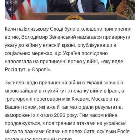
Коли на Близькому Сході було оголошено припинення
вогню, Володимир Зеленський намагався привернути
увагу до війни у ​​власній країні, опублікувавши в
соціальних мережах, що Україна послідовно
наполягала на припиненні вогню у війні, «яку веде
Росія тут, у Європі».
Зусилля щодо припинення війни в Україні значною
мірою зайшли в глухий кут з початку війни в Ірані, а
тристоронні переговори між Києвом, Москвою та
Вашингтоном, які вже й так мало дали результатів,
заморожені з лютого 2026 року. Тим часом війна
продовжується, з повітряними атаками на українські
міста та важкими боями на полях битв, оскільки Росія
розпочинає весняний наступ.