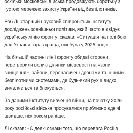
оскільки московські війська продовжують боротьбу з
густою мережею захисту України від безпілотників.
Роб Лі, старший науковий співробітник Інституту
досліджень зовнішньої політики, який часто відвідує
українську лінію фронту, сказав: «Ситуація на полі бою
для України зараз краща, ніж була у 2025 році».
На більшій частині лінії фронту обидві сторони
перетворили великі ділянки місцевості на «зони
знищення», райони, перенасичені дронами та іншими
безпілотними системами, де будь-який рух швидко
виявляється та блокується.
За даними Інституту вивчення війни, на початку 2026
року російські війська просувалися приблизно вдвічі
швидше, ніж роком раніше.
Лі сказав: «Є деякі ознаки того, що перевага Росії в