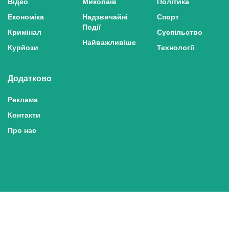
Відео
Миколаїв
Політика
Економіка
Надзвичайні
Спорт
Події
Кримінал
Суспільство
Найважливіше
Курйози
Технології
Додатково
Реклама
Контакти
Про нас
Політика конфіденційності та захисту персональних даних
Політика користування сайтом
Правила використання матеріалів сайту