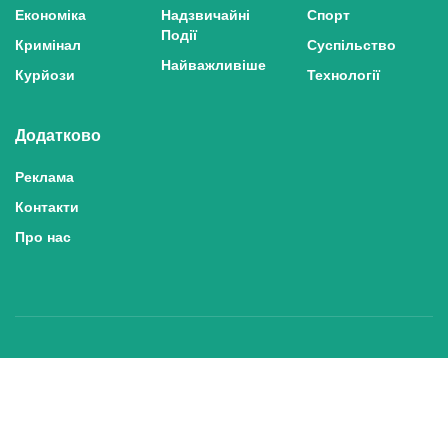
Економіка
Надзвичайні
Спорт
Події
Кримінал
Суспільство
Найважливіше
Курйози
Технології
Додатково
Реклама
Контакти
Про нас
Політика конфіденційності та захисту персональних даних
Політика користування сайтом
Правила використання матеріалів сайту
© 2025 inshe.tv