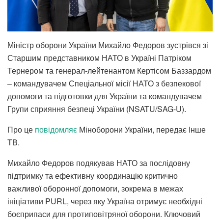
Міністр оборони України Михайло Федоров зустрівся зі
Старшим представником НАТО в Україні Патріком
Тернером та генерал-лейтенантом Кертісом Баззардом
– командувачем Спеціальної місії НАТО з безпекової
допомоги та підготовки для України та командувачем
Групи сприяння безпеці України (NSATU/SAG-U).
Про це
повідомляє
Міноборони України, передає Інше
ТВ.
Михайло Федоров подякував НАТО за послідовну
підтримку та ефективну координацію критично
важливої оборонної допомоги, зокрема в межах
ініціативи PURL, через яку Україна отримує необхідні
боєприпаси для протиповітряної оборони. Ключовий