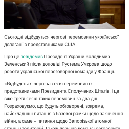
Сьогодні відбудуться чергові перемовини української
делегації з представниками США.
Про це
повідомив
Президент України Володимир
Зеленський після доповіді Рустема Умєрова щодо
роботи української переговорної команди у Франції.
«Відбудеться чергова сесія перемовин із
представниками Президента Сполучених Штатів, і це
вже третя сесія таких перемовин за два дні.
Розраховуємо, що будуть обговорені, зокрема,
найскладніші питання з базової рамки щодо закінчення
війни, а саме – питання щодо Запорізької атомної
станції і територій. Також доручив команді обговорити