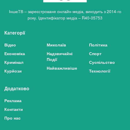
ІншеТВ – зареєстроване онлайн-медіа, виходить з 2014-го
року. Ідентифікатор медіа – R40-05753
Категорії
Відео
Миколаїв
Політика
Економіка
Надзвичайні
Спорт
Події
Кримінал
Суспільство
Найважливіше
Курйози
Технології
Додатково
Реклама
Контакти
Про нас