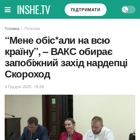
INSHE.TV
ПІДТРИМАТИ
Головна
Політика
“Мене обіс*али на всю
країну”, – ВАКС обирає
запобіжний захід нардепці
Скороход
9 Грудня 2025, 18:28