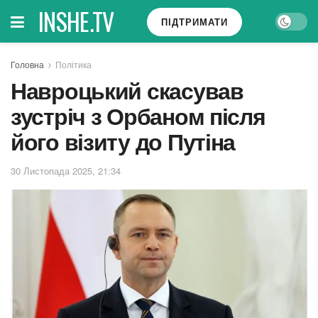
INSHE.TV
ПІДТРИМАТИ
Головна
Політика
Навроцький скасував
зустріч з Орбаном після
його візиту до Путіна
30 Листопада 2025, 21:34