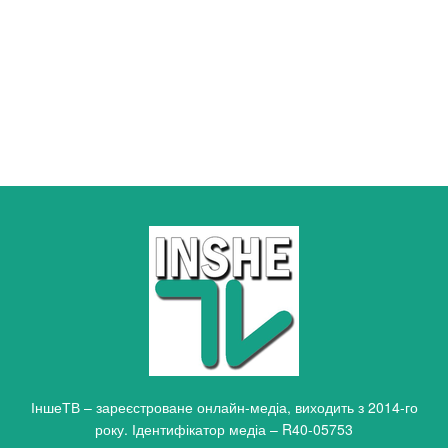
ІншеТВ – зареєстроване онлайн-медіа, виходить з 2014-го
року. Ідентифікатор медіа – R40-05753