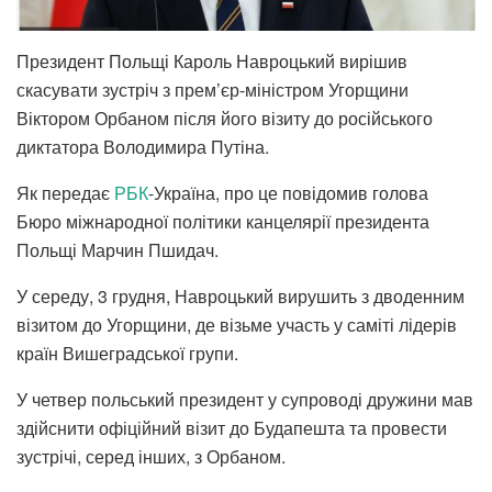
Президент Польщі Кароль Навроцький вирішив
скасувати зустріч з прем’єр-міністром Угорщини
Віктором Орбаном після його візиту до російського
диктатора Володимира Путіна.
Як передає
РБК
-Україна, про це повідомив голова
Бюро міжнародної політики канцелярії президента
Польщі Марчин Пшидач.
У середу, 3 грудня, Навроцький вирушить з дводенним
візитом до Угорщини, де візьме участь у саміті лідерів
країн Вишеградської групи.
У четвер польський президент у супроводі дружини мав
здійснити офіційний візит до Будапешта та провести
зустрічі, серед інших, з Орбаном.