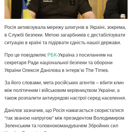
Росія активізувала мережу шпигунів в Україні, зокрема,
в Службі безпеки. Метою загарбників є дестабілізувати
ситуацію в країні та підірвати єдність нашої держави.
Про це повідомляє
РБК
-Україна з посиланням на
секретаря Ради національної безпеки та оборони
України Олексія Данілова в інтерв’ю The Times.
За його словами, мета російських агентів – вбити клин
між політичним і військовим керівництвом України, а
також розпалити антиурядові настрої серед населення.
Данілов зазначив, що Росія намагається скористатися
“так званою напругою” між президентом Володимиром
Зеленським та головнокомандувачем Збройних сил