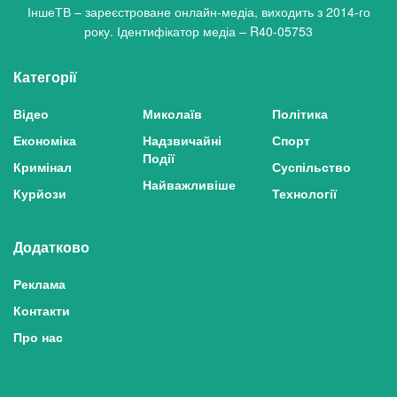
ІншеТВ – зареєстроване онлайн-медіа, виходить з 2014-го
року. Ідентифікатор медіа – R40-05753
Категорії
Відео
Миколаїв
Політика
Економіка
Надзвичайні
Спорт
Події
Кримінал
Суспільство
Найважливіше
Курйози
Технології
Додатково
Реклама
Контакти
Про нас