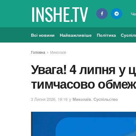
INSHE.TV
Че
Всі новини
Найважливіше
Політика
Суспіл
Головна
Миколаїв
Увага! 4 липня у 
тимчасово обмеж
3 Липня 2026, 19:19
у
Миколаїв
,
Суспільство