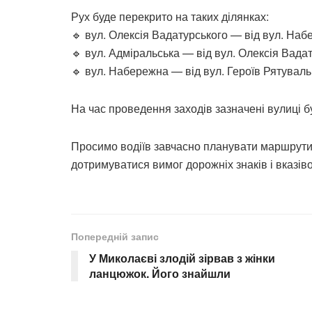
Рух буде перекрито на таких ділянках:
🔹 вул. Олексія Вадатурського — від вул. Наб
🔹 вул. Адміральська — від вул. Олексія Вадат
🔹 вул. Набережна — від вул. Героїв Рятуваль
На час проведення заходів зазначені вулиці б
Просимо водіїв завчасно планувати маршрути
дотримуватися вимог дорожніх знаків і вказівок
Попередній запис
У Миколаєві злодій зірвав з жінки
ланцюжок. Його знайшли