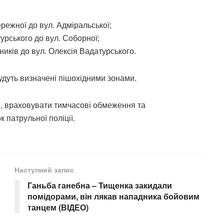
ережної до вул. Адміральської;
урського до вул. Соборної;
ників до вул. Олексія Вадатурського.
удуть визначені пішохідними зонами.
, враховувати тимчасові обмеження та
 патрульної поліції.
Наступний запис
Ганьба ганебна – Тищенка закидали
помідорами, він лякав нападника бойовим
танцем (ВІДЕО)