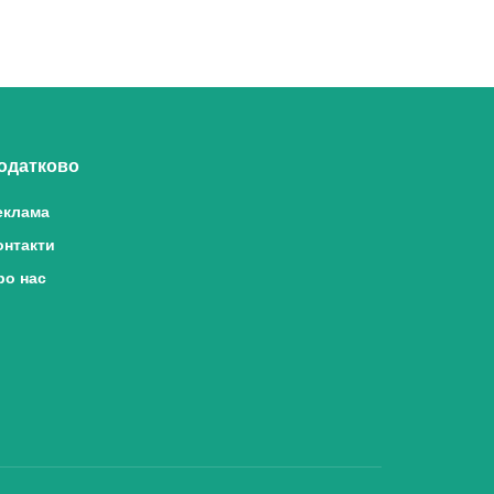
одатково
еклама
онтакти
ро нас