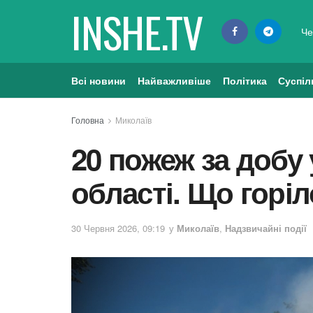
INSHE.TV
Че
Всі новини
Найважливіше
Політика
Суспіл
Головна
Миколаїв
20 пожеж за добу 
області. Що горіл
30 Червня 2026, 09:19
у
Миколаїв
,
Надзвичайні події