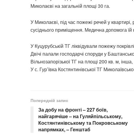
Миколаєві на загальній площі 30 га.
У Миколаєві, під час пожежі речей у квартирі,
сусіднього приміщення. Медична допомога їй 
У Куцурубській ТГ ліквідували пожежу покрівл
Двічі палали господарчі споруди у Баштансько
Вільнозапорізької ТГ на площі 200 кв. м, інша,
У с. Гур’ївка Костянтинівської ТГ Миколаївськ
Попередній запис
За добу на фронті – 227 боїв,
найгарячіше – на Гуляйпільському,
Костянтинівському та Покровському
напрямках, – Генштаб