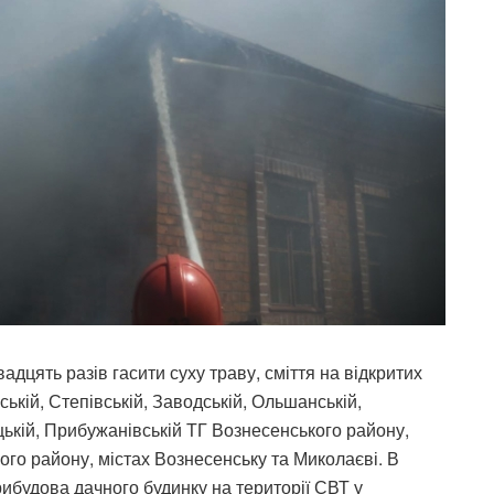
цять разів гасити суху траву, сміття на відкритих
ькій, Степівській, Заводській, Ольшанській,
цькій, Прибужанівській ТГ Вознесенського району,
ого району, містах Вознесенську та Миколаєві. В
ибудова дачного будинку на території СВТ у