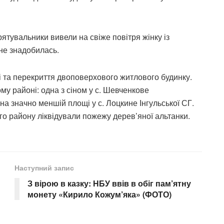
 рятувальники вивели на свіже повітря жінку із
не знадобилась.
і та перекриття двоповерхового житлового будинку.
му районі: одна з сіном у с. Шевченкове
 на значно меншій площі у с. Лоцкине Інгульської СГ.
ого району ліквідували пожежу дерев’яної альтанки.
Наступний запис
З вірою в казку: НБУ ввів в обіг пам’ятну
монету «Кирило Кожум’яка» (ФОТО)