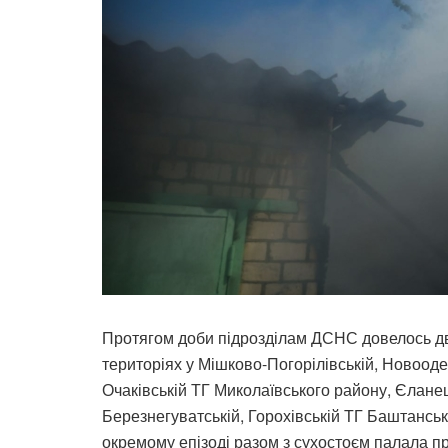
Протягом доби підрозділам ДСНС довелось двад
територіях у Мішково-Погорілівській, Новоодес
Очаківській ТГ Миколаївського району, Єлане
Березнегуватській, Горохівській ТГ Баштанськ
окремому епізоді разом з сухостоєм палала пр