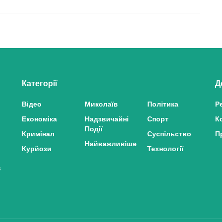
Категорії
Д
Відео
Миколаїв
Політика
Р
Економіка
Надзвичайні
Спорт
К
Події
Кримінал
Суспільство
П
Найважливіше
Курйози
Технології
з