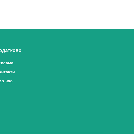
одатково
еклама
онтакти
ро нас