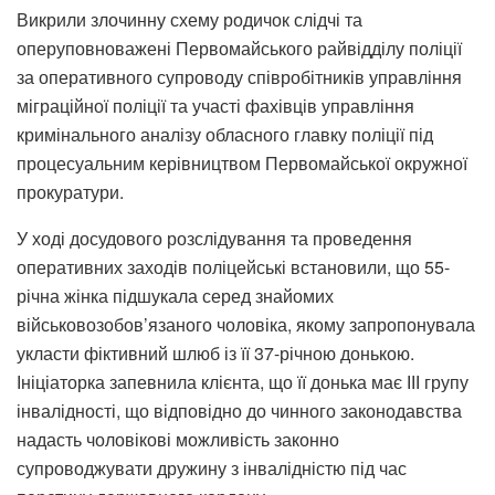
Викрили злочинну схему родичок слідчі та
оперуповноважені Первомайського райвідділу поліції
за оперативного супроводу співробітників управління
міграційної поліції та участі фахівців управління
кримінального аналізу обласного главку поліції під
процесуальним керівництвом Первомайської окружної
прокуратури.
У ході досудового розслідування та проведення
оперативних заходів поліцейські встановили, що 55-
річна жінка підшукала серед знайомих
військовозобов’язаного чоловіка, якому запропонувала
укласти фіктивний шлюб із її 37-річною донькою.
Ініціаторка запевнила клієнта, що її донька має ІІІ групу
інвалідності, що відповідно до чинного законодавства
надасть чоловікові можливість законно
супроводжувати дружину з інвалідністю під час