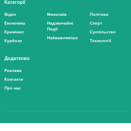
Категорії
Відео
Миколаїв
Політика
Економіка
Надзвичайні
Спорт
Події
Кримінал
Суспільство
Найважливіше
Курйози
Технології
Додатково
Реклама
Контакти
Про нас
Політика конфіденційності та захисту персональних даних
Політика користування сайтом