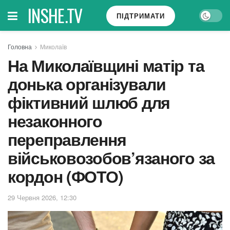
INSHE.TV
ПІДТРИМАТИ
Головна
Миколаїв
На Миколаївщині матір та
донька організували
фіктивний шлюб для
незаконного
переправлення
військовозобов’язаного за
кордон (ФОТО)
29 Червня 2026, 12:30