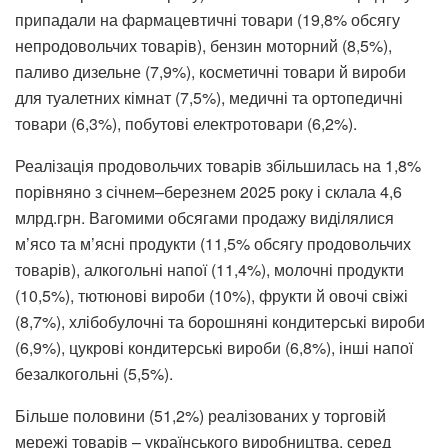
припадали на фармацевтичні товари (19,8% обсягу
непродовольчих товарів), бензин моторний (8,5%),
паливо дизельне (7,9%), косметичні товари й вироби
для туалетних кімнат (7,5%), медичні та ортопедичні
товари (6,3%), побутові електротовари (6,2%).
Реалізація продовольчих товарів збільшилась на 1,8%
порівняно з січнем–березнем 2025 року і склала 4,6
млрд.грн. Вагомими обсягами продажу виділялися
м’ясо та м’ясні продукти (11,5% обсягу продовольчих
товарів), алкогольні напої (11,4%), молочні продукти
(10,5%), тютюнові вироби (10%), фрукти й овочі свіжі
(8,7%), хлібобулочні та борошняні кондитерські вироби
(6,9%), цукрові кондитерські вироби (6,8%), інші напої
безалкогольні (5,5%).
Більше половини (51,2%) реалізованих у торговій
мережі товарів – українського виробництва, серед