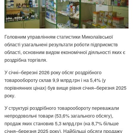
Головним управлінням статистики Миколаївської
області узагальнені результати роботи підприємств
області, основним видом економічної діяльності яких є
роздрібна торгівля.
У січні–березні 2026 року обсяг роздрібного
товарообороту склав 9,9 млрд.грн і на 5,4% (у
порівнянних цінах) був вище рівня січня–березня 2025
року.
У структурі роздрібного товарообороту переважали
непродовольчі товари (53,6% загального обсягу),
продаж яких становив 5,3 млрд.грн (на 8,7% більше
січня–березня 2025 року). Найбільші обсяги продажу