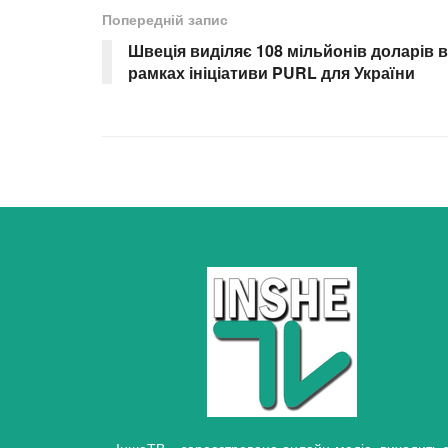
Попередній запис
Швеція виділяє 108 мільйонів доларів в
рамках ініціативи PURL для України
ІншеТВ – зареєстроване онлайн-медіа, виходить 