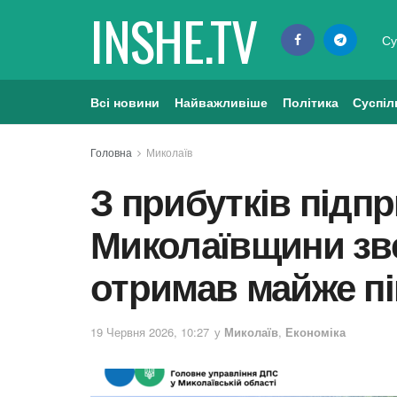
INSHE.TV
Су
Всі новини
Найважливіше
Політика
Суспіл
Головна
Миколаїв
З прибутків підп
Миколаївщини зв
отримав майже пі
19 Червня 2026, 10:27
у
Миколаїв
,
Економіка