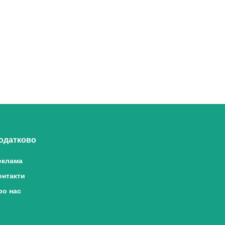
одатково
еклама
онтакти
ро нас