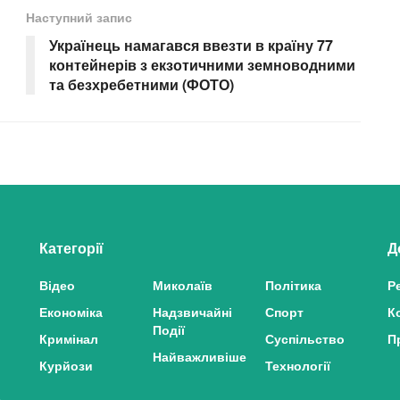
Наступний запис
Українець намагався ввезти в країну 77
контейнерів з екзотичними земноводними
та безхребетними (ФОТО)
Категорії
Д
Відео
Миколаїв
Політика
Р
Економіка
Надзвичайні
Спорт
К
Події
Кримінал
Суспільство
П
Найважливіше
Курйози
Технології
з