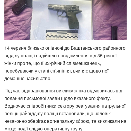
14 червня близько опівночі до Баштанського районного
відділу поліції надійшло повідомлення від 35-річної
жінки про те, що її 33-річний співмешканець,
перебуваючи у стані сп’яніння, вчиняє щодо неї
домашнє насильство.
Під час відпрацювання виклику жінка відмовилась від
подання письмової заяви щодо вказаного факту.
Водночас співробітники сектору реагування патрульної
поліції райвідділу поліції встановили, що чоловік
незаконно зберігає вогнепальну зброю, та викликали на
місце події слідчо-оперативну групу.