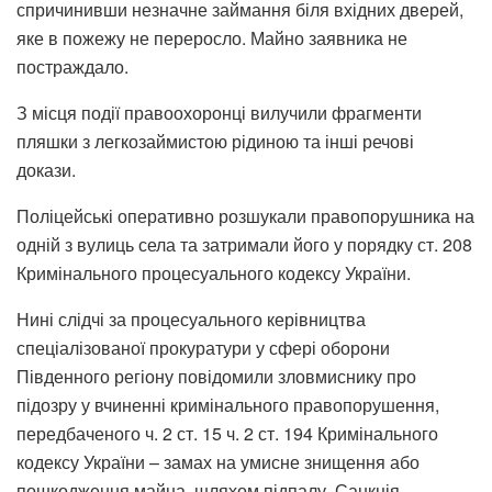
спричинивши незначне займання біля вхідних дверей,
яке в пожежу не переросло. Майно заявника не
постраждало.
З місця події правоохоронці вилучили фрагменти
пляшки з легкозаймистою рідиною та інші речові
докази.
Поліцейські оперативно розшукали правопорушника на
одній з вулиць села та затримали його у порядку ст. 208
Кримінального процесуального кодексу України.
Нині слідчі за процесуального керівництва
спеціалізованої прокуратури у сфері оборони
Південного регіону повідомили зловмиснику про
підозру у вчиненні кримінального правопорушення,
передбаченого ч. 2 ст. 15 ч. 2 ст. 194 Кримінального
кодексу України – замах на умисне знищення або
пошкодження майна, шляхом підпалу. Санкція