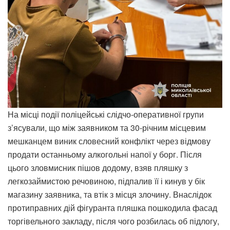
На місці події поліцейські слідчо-оперативної групи
з’ясували, що між заявником та 30-річним місцевим
мешканцем виник словесний конфлікт через відмову
продати останньому алкогольні напої у борг. Після
цього зловмисник пішов додому, взяв пляшку з
легкозаймистою речовиною, підпалив її і кинув у бік
магазину заявника, та втік з місця злочину. Внаслідок
протиправних дій фігуранта пляшка пошкодила фасад
торгівельного закладу, після чого розбилась об підлогу,